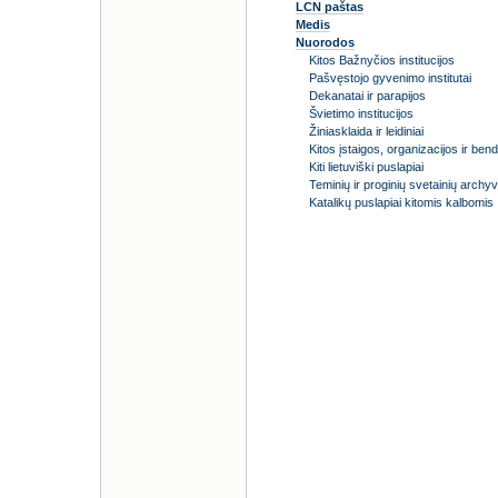
LCN paštas
Medis
Nuorodos
Kitos Bažnyčios institucijos
Pašvęstojo gyvenimo institutai
Dekanatai ir parapijos
Švietimo institucijos
Žiniasklaida ir leidiniai
Kitos įstaigos, organizacijos ir bend
Kiti lietuviški puslapiai
Teminių ir proginių svetainių archy
Katalikų puslapiai kitomis kalbomis