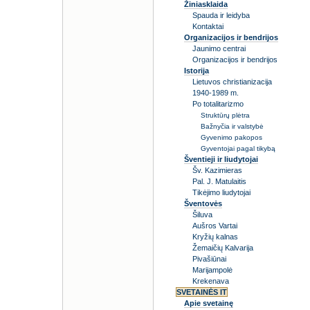
Žiniasklaida
Spauda ir leidyba
Kontaktai
Organizacijos ir bendrijos
Jaunimo centrai
Organizacijos ir bendrijos
Istorija
Lietuvos christianizacija
1940-1989 m.
Po totalitarizmo
Struktūrų plėtra
Bažnyčia ir valstybė
Gyvenimo pakopos
Gyventojai pagal tikybą
Šventieji ir liudytojai
Šv. Kazimieras
Pal. J. Matulaitis
Tikėjimo liudytojai
Šventovės
Šiluva
Aušros Vartai
Kryžių kalnas
Žemaičių Kalvarija
Pivašiūnai
Marijampolė
Krekenava
SVETAINĖS IT
Apie svetainę