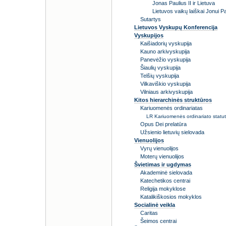
Jonas Paulius II ir Lietuva
Lietuvos vaikų laiškai Jonui Pau
Sutartys
Lietuvos Vyskupų Konferencija
Vyskupijos
Kaišiadorių vyskupija
Kauno arkivyskupija
Panevėžio vyskupija
Šiaulių vyskupija
Telšių vyskupija
Vilkaviškio vyskupija
Vilniaus arkivyskupija
Kitos hierarchinės struktūros
Kariuomenės ordinariatas
LR Kariuomenės ordinariato statu
Opus Dei prelatūra
Užsienio lietuvių sielovada
Vienuolijos
Vyrų vienuolijos
Moterų vienuolijos
Švietimas ir ugdymas
Akademinė sielovada
Katechetikos centrai
Religija mokyklose
Katalikiškosios mokyklos
Socialinė veikla
Caritas
Šeimos centrai