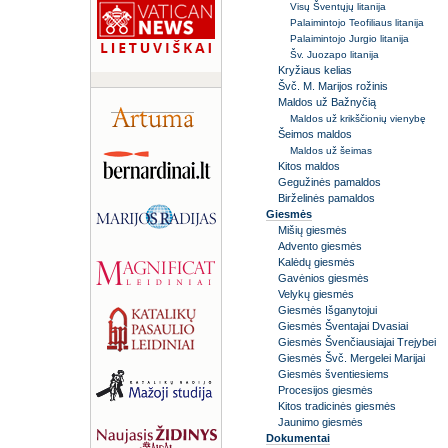
Visų Šventųjų litanija
Palaimintojo Teofiliaus litanija
Palaimintojo Jurgio litanija
Šv. Juozapo litanija
Kryžiaus kelias
Švč. M. Marijos rožinis
Maldos už Bažnyčią
Maldos už krikščionių vienybę
Šeimos maldos
Maldos už šeimas
Kitos maldos
Gegužinės pamaldos
Birželinės pamaldos
Giesmės
Mišių giesmės
Advento giesmės
Kalėdų giesmės
Gavėnios giesmės
Velykų giesmės
Giesmės Išganytojui
Giesmės Šventajai Dvasiai
Giesmės Švenčiausiajai Trejybei
Giesmės Švč. Mergelei Marijai
Giesmės šventiesiems
Procesijos giesmės
Kitos tradicinės giesmės
Jaunimo giesmės
Dokumentai