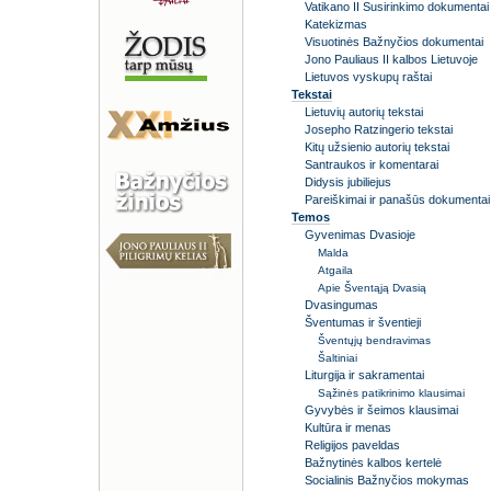
Vatikano II Susirinkimo dokumentai
Katekizmas
Visuotinės Bažnyčios dokumentai
Jono Pauliaus II kalbos Lietuvoje
Lietuvos vyskupų raštai
Tekstai
Lietuvių autorių tekstai
Josepho Ratzingerio tekstai
Kitų užsienio autorių tekstai
Santraukos ir komentarai
Didysis jubiliejus
Pareiškimai ir panašūs dokumentai
Temos
Gyvenimas Dvasioje
Malda
Atgaila
Apie Šventąją Dvasią
Dvasingumas
Šventumas ir šventieji
Šventųjų bendravimas
Šaltiniai
Liturgija ir sakramentai
Sąžinės patikrinimo klausimai
Gyvybės ir šeimos klausimai
Kultūra ir menas
Religijos paveldas
Bažnytinės kalbos kertelė
Socialinis Bažnyčios mokymas