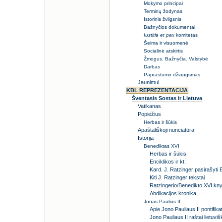
Mokymo principai
Terminų žodynas
Istorinis žvilgsnis
Bažnyčios dokumentai
Iustitia et pax
komitetas
Šeima ir visuomenė
Socialinė atskirtis
Žmogus. Bažnyčia. Valstybė
Darbas
Paprastumo džiaugsmas
Jaunimui
KBL REPREZENTACIJA
Šventasis Sostas ir Lietuva
Vatikanas
Popiežius
Herbas ir šūkis
Apaštališkoji nunciatūra
Istorija
Benediktas XVI
Herbas ir šūkis
Enciklikos ir kt.
Kard. J. Ratzinger pasirašyti
Kiti J. Ratzinger tekstai
Ratzingerio/Benedikto XVI kny
Abdikacijos kronika
Jonas Paulius II
Apie Jono Pauliaus II pontifika
Jono Pauliaus II raštai lietuviš