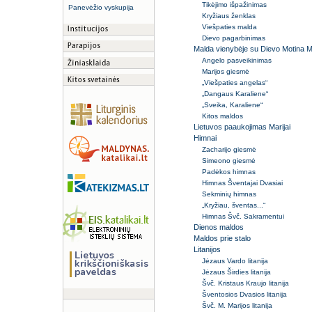
Tikėjimo išpažinimas
Panevėžio vyskupija
Kryžiaus ženklas
Viešpaties malda
Dievo pagarbinimas
Malda vienybėje su Dievo Motina M
Angelo pasveikinimas
Marijos giesmė
„Viešpaties angelas“
„Dangaus Karaliene“
„Sveika, Karaliene“
Kitos maldos
Lietuvos paaukojimas Marijai
Himnai
Zacharijo giesmė
Simeono giesmė
Padėkos himnas
Himnas Šventajai Dvasiai
Sekminių himnas
„Kryžiau, šventas...“
Himnas Švč. Sakramentui
Dienos maldos
Maldos prie stalo
Litanijos
Jėzaus Vardo litanija
Jėzaus Širdies litanija
Švč. Kristaus Kraujo litanija
Šventosios Dvasios litanija
Švč. M. Marijos litanija