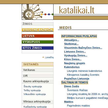
INFORMACINIAI PUSLAPIAI
Aktualijos...
Skelbimai...
Visuotinės Bažnyčios žinios...
Lietuvos žinios...
Vyskupijų žinios...
į pradžią
Kitos žinios...
Naujienų grupės
Kalendorius
Liturginis mėnesio kalendorius
Kilnojamos katalikų šventės
Popiežius Lietuvoje
ŠALTINIAI IR TEMOS
Dievo žodis
Šiaulių vyskupija
Šventasis Raštas
Telšių vyskupija
Liturginių skaitinių iki 2006 m. arc
Vilkaviškio vyskupija
Biblijos kursai ir pagalbinė medžiag
Maldos
Pagrindinės maldos
Kaišiadorių vyskupija