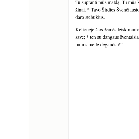
Tu supranti mūs maldą, Tu mūs k
žinai. * Tavo Širdies Švenčiaus
daro stebuklus.
Kelionėje šios žemės leisk mums
save; * ten su dangaus šventaisi
mums meile degančiai!“