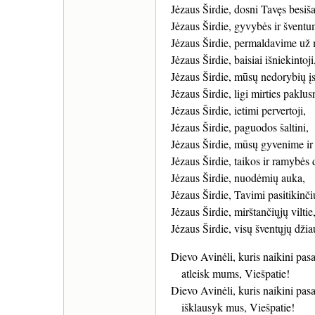
Jėzaus Širdie, dosni Tavęs besiš
Jėzaus Širdie, gyvybės ir šventum
Jėzaus Širdie, permaldavime u
Jėzaus Širdie, baisiai išniekintoji
Jėzaus Širdie, mūsų nedorybių įs
Jėzaus Širdie, ligi mirties paklusn
Jėzaus Širdie, ietimi pervertoji,
Jėzaus Širdie, paguodos šaltini,
Jėzaus Širdie, mūsų gyvenime ir 
Jėzaus Širdie, taikos ir ramybės 
Jėzaus Širdie, nuodėmių auka,
Jėzaus Širdie, Tavimi pasitikinč
Jėzaus Širdie, mirštančiųjų viltie
Jėzaus Širdie, visų šventųjų dži
Dievo Avinėli, kuris naikini pa
atleisk mums, Viešpatie!
Dievo Avinėli, kuris naikini pa
išklausyk mus, Viešpatie!