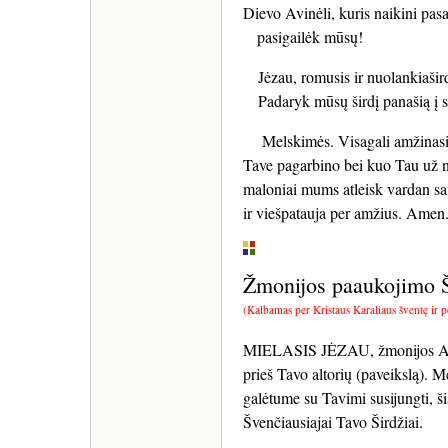
Dievo Avinėli, kuris naikini pa
pasigailėk mūsų!
Jėzau, romusis ir nuolankiašird
Padaryk mūsų širdį panašią į s
Melskimės. Visagali amžinasis Di
Tave pagarbino bei kuo Tau už nu
maloniai mums atleisk vardan sa
ir viešpatauja per amžius. Amen
Žmonijos paaukojimo Šv
(Kalbamas per Kristaus Karaliaus šventę ir p
MIELASIS JĖZAU, žmonijos Atpi
prieš Tavo altorių (paveikslą). 
galėtume su Tavimi susijungti, š
Švenčiausiajai Tavo Širdžiai.