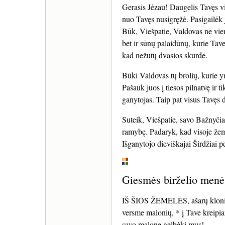
Gerasis Jėzau! Daugelis Tavęs vi
nuo Tavęs nusigręžė. Pasigailėk j
Būk, Viešpatie, Valdovas ne vien
bet ir sūnų palaidūnų, kurie Tave
kad nežūtų dvasios skurde.
Būki Valdovas tų brolių, kurie y
Pašauk juos į tiesos pilnatvę ir 
ganytojas. Taip pat visus Tavęs d
Suteik, Viešpatie, savo Bažnyčiai
ramybę. Padaryk, kad visoje žem
Išganytojo dieviškajai Širdžiai 
Giesmės birželio menė
IŠ ŠIOS ŽEMELĖS, ašarų klonio,
versme malonių, * į Tave kreipi
savo malone gelbėki mus!