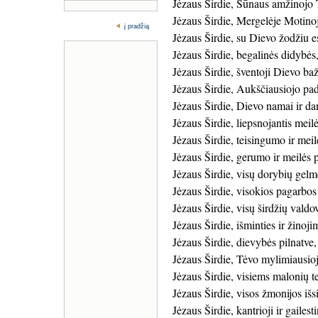
Jėzaus Širdie, Sūnaus amžino
Jėzaus Širdie, Mergelėje Motinoj
į pradžią
Jėzaus Širdie, su Dievo žodžiu e
Jėzaus Širdie, begalinės didybės
Jėzaus Širdie, šventoji Dievo ba
Jėzaus Širdie, Aukščiausiojo pa
Jėzaus Širdie, Dievo namai ir da
Jėzaus Širdie, liepsnojantis meilė
Jėzaus Širdie, teisingumo ir meil
Jėzaus Širdie, gerumo ir meilės p
Jėzaus Širdie, visų dorybių gelm
Jėzaus Širdie, visokios pagarbos 
Jėzaus Širdie, visų širdžių valdo
Jėzaus Širdie, išminties ir žinoj
Jėzaus Širdie, dievybės pilnatve,
Jėzaus Širdie, Tėvo mylimiausioj
Jėzaus Širdie, visiems malonių te
Jėzaus Širdie, visos žmonijos išsii
Jėzaus Širdie, kantrioji ir gailesti