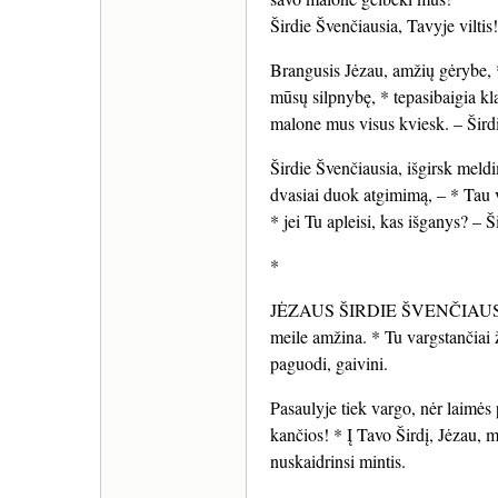
Širdie Švenčiausia, Tavyje viltis
Brangusis Jėzau, amžių gėrybe, *
mūsų silpnybę, * tepasibaigia kla
malone mus visus kviesk. – Širdi
Širdie Švenčiausia, išgirsk mel
dvasiai duok atgimimą, – * Tau vi
* jei Tu apleisi, kas išganys? – Š
*
JĖZAUS ŠIRDIE ŠVENČIAUSIA, d
meile amžina. * Tu vargstančiai ž
paguodi, gaivini.
Pasaulyje tiek vargo, nėr laimės 
kančios! * Į Tavo Širdį, Jėzau, m
nuskaidrinsi mintis.