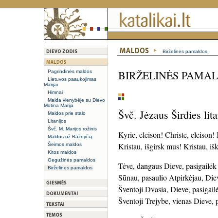
Birželinės pamaldos
BIRŽELINĖS PAMA
Pagrindinės maldos
Lietuvos paaukojimas
Marijai
Himnai
Malda vienybėje su Dievo
Motina Marija
Švč. Jėzaus Širdies lita
Maldos prie stalo
Litanijos
Švč. M. Marijos rožinis
Kyrie, eleison! Christe, eleison! 
Maldos už Bažnyčią
Kristau, išgirsk mus! Kristau, i
Šeimos maldos
Kitos maldos
Gegužinės pamaldos
Tėve, dangaus Dieve, pasigailė
Birželinės pamaldos
Sūnau, pasaulio Atpirkėjau, Die
Šventoji Dvasia, Dieve, pasigai
Šventoji Trejybe, vienas Dieve, 