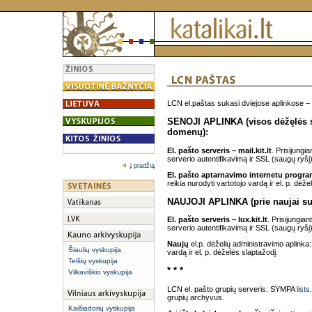
LCN el.paštas sukasi dviejose aplinkose – s
SENOJI APLINKA (visos dėžęlės su 
domenų):
El. pašto serveris – mail.kit.lt
. Prisijungi
serverio autentifikavimą ir SSL (saugų ryšį)
į pradžią
El. pašto aptarnavimo internetu progr
reikia nurodyti vartotojo vardą ir el. p. dėže
NAUJOJI APLINKA (prie naujai suk
El. pašto serveris – lux.kit.lt
. Prisijungian
serverio autentifikavimą ir SSL (saugų ryšį)
Naujų
el.p. dėželių administravimo aplinka
Šiaulių vyskupija
vardą ir el. p. dėželės slaptažodį.
Telšių vyskupija
* * *
Vilkaviškio vyskupija
LCN el. pašto grupių serveris: SYMPA
lists
grupių archyvus.
Kaišiadorių vyskupija