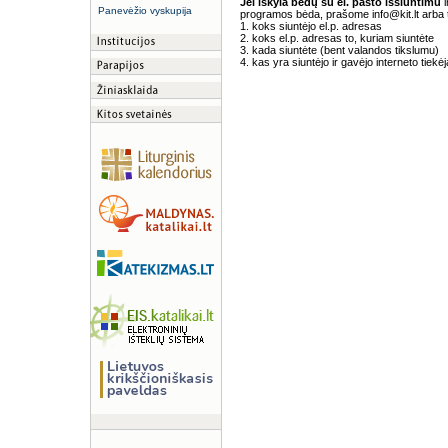
Jei iškyla bėdų su el. pašto išsiuntimu
i
Panevėžio vyskupija
programos bėda, prašome info@kit.lt arba te
1. koks siuntėjo el.p. adresas
2. koks el.p. adresas to, kuriam siuntėte
3. kada siuntėte (bent valandos tikslumu)
4. kas yra siuntėjo ir gavėjo interneto tiekėj