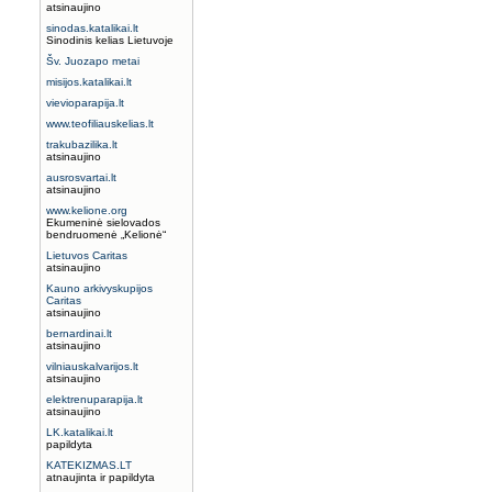
atsinaujino
sinodas.katalikai.lt
Sinodinis kelias Lietuvoje
Šv. Juozapo metai
misijos.katalikai.lt
vievioparapija.lt
www.teofiliauskelias.lt
trakubazilika.lt
atsinaujino
ausrosvartai.lt
atsinaujino
www.kelione.org
Ekumeninė sielovados
bendruomenė „Kelionė“
Lietuvos Caritas
atsinaujino
Kauno arkivyskupijos
Caritas
atsinaujino
bernardinai.lt
atsinaujino
vilniauskalvarijos.lt
atsinaujino
elektrenuparapija.lt
atsinaujino
LK.katalikai.lt
papildyta
KATEKIZMAS.LT
atnaujinta ir papildyta