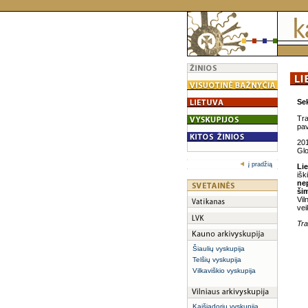
Sek
Tra
pav
201
Glo
į pradžią
Lie
išk
ne
ši
Vil
vei
Tra
Šiaulių vyskupija
Telšių vyskupija
Vilkaviškio vyskupija
Kaišiadorių vyskupija