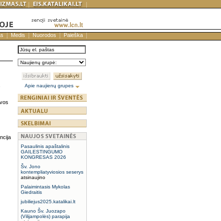
as
Medis
Nuorodos
Paieška
,
Apie naujienų grupes
uvos
ncija
Pasaulinis apaštalinis
GAILESTINGUMO
KONGRESAS 2026
Šv. Jono
kontempliatyviosios seserys
atsinaujino
Palaimintasis Mykolas
Giedraitis
jubiliejus2025.katalikai.lt
Kauno Šv. Juozapo
(Vilijampolės) parapija