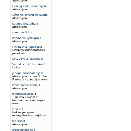
atsinaujino
Senųjų Trakų vienuolynas
atsinaujino
Užsienio lietuvių sielovada
atsinaujino
kaunoarkikatedra.lt
atsinaujino
sventumolink.lt
kaisiadoriuvyskupija.lt
atsinaujino
PAVELDAS.katalikai.lt
Lietuvos krikščioniškasis
paveldas
MALDYNAS.katalikai.lt
Virtualus „LKB kronikos“
kelias
jonopauliausparapija.lt
atsinaujino Kauno Šv. Jono
Pauliaus II parapijos www
krekenavosbazilika.lt
atsinaujino
tikejimasirsviesa.lt
„Tikėjimo ir šviesos“
bendruomenė atnaujino
www
žuvelė.lt
Ruklos parapijos
evangelizacinis projektas
teofilius.lt
atsinaujino
kronikosfondas.lt