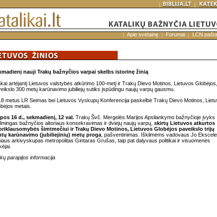
Apie svetainę
Forumai
LCN pašt
madienį nauji Trakų bažnyčios varpai skelbs istorinę žinią
kai artėjantį Lietuvos valstybės atkūrimo 100-metį ir Trakų Dievo Motinos, Lietuvos Globėjos
eikslo 300 metų karūnavimo jubiliejų sutiks įspūdingu naujų varpų gausmu.
8 metus LR Seimas bei Lietuvos Vyskupų Konferencija paskelbė Trakų Dievo Motinos, Liet
bėjos metais.
pos 16 d., sekmadienį, 12 val.
Trakų Švč. Mergelės Marijos Apsilankymo bažnyčioje įvyks
ilmingas bažnyčios altoriaus konsekravimas ir dviejų naujų varpų,
skirtų Lietuvos atkurtos
priklausomybės šimtmečiui ir Trakų Dievo Motinos, Lietuvos Globėjos paveikslo trijų
mtų karūnavimo (jubiliejinių) metų proga
, pašventinimas. Iškilmėms vadovaus Jo Ekscele
niaus arkivyskupas metropolitas Gintaras Grušas, taip pat dalyvaus politikai ir visuomenės
kėjai.
kų parapijos informacija