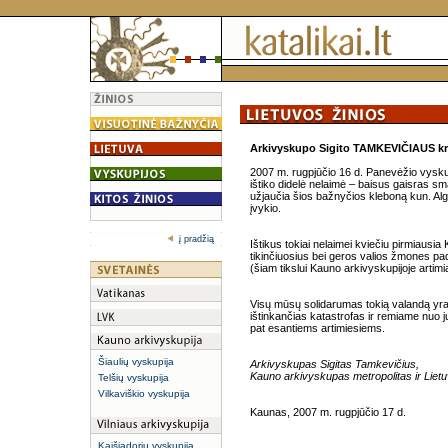
Arkivyskupo Sigito TAMKEVIČIAUS kre
2007 m. rugpjūčio 16 d. Panevėžio vysku
ištiko didelė nelaimė – baisus gaisras sm
užjaučia šios bažnyčios kleboną kun. Algi
įvykio.
į pradžią
Ištikus tokiai nelaimei kviečiu pirmiausia
tikinčiuosius bei geros valios žmones pad
(šiam tikslui Kauno arkivyskupijoje artimi
Visų mūsų solidarumas tokią valandą yra
ištinkančias katastrofas ir remiame nuo j
pat esantiems artimiesiems.
Šiaulių vyskupija
Arkivyskupas Sigitas Tamkevičius,
Kauno arkivyskupas metropolitas ir Liet
Telšių vyskupija
Vilkaviškio vyskupija
Kaunas, 2007 m. rugpjūčio 17 d.
Kaišiadorių vyskupija