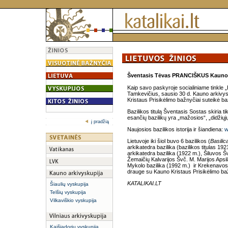
Šventasis Tėvas PRANCIŠKUS Kauno Kri
Kaip savo paskyroje socialiniame tinkle
Tamkevičius, sausio 30 d. Kauno arkivys
Kristaus Prisikėlimo bažnyčiai suteikė bazi
Bazilikos titulą Šventasis Sostas skiri
esančių bazilikų yra „mažosios“, „didžiųjų
į pradžią
Naujosios bazilikos istorija ir šiandiena:
w
Lietuvoje iki šiol buvo 6 bazilikos (
Basilic
arkikatedra bazilika (bazilikos titulas 192
arkikatedra bazilika (1922 m.), Šiluvos Š
Žemaičių Kalvarijos Švč. M. Marijos Apsi
Mykolo bazilika (1992 m.) ir Krekenavos 
drauge su Kauno Kristaus Prisikėlimo baž
KATALIKAI.LT
Šiaulių vyskupija
Telšių vyskupija
Vilkaviškio vyskupija
Kaišiadorių vyskupija