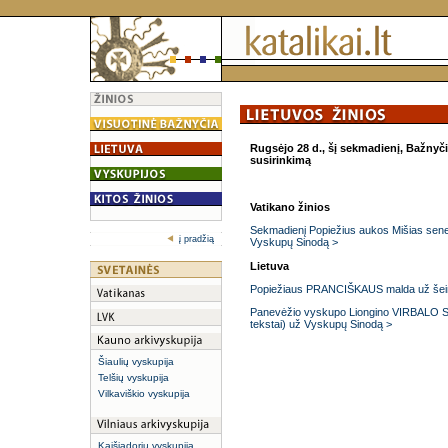
Rugsėjo 28 d., šį sekmadienį, Bažnyči
susirinkimą
Vatikano žinios
Sekmadienį Popiežius aukos Mišias sene
į pradžią
Vyskupų Sinodą >
Lietuva
Popiežiaus PRANCIŠKAUS malda už še
Panevėžio vyskupo Liongino VIRBALO SJ ra
tekstai) už Vyskupų Sinodą >
Šiaulių vyskupija
Telšių vyskupija
Vilkaviškio vyskupija
Kaišiadorių vyskupija