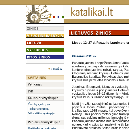
Liepos 12–27 d. Pasaulio jaunimo dien
Plakatas PDF >>
Pasaulio jaunimui popiežiaus Jono Pauliau
atkeliaus į Lietuvą ir dvi savaites tęs k
į pradžią
konferencijos jaunimo reikalų taryba, Pas
kilogramą sveriantį kryžių – Lietuvos jau
Baltarusijos katalikai. Po dvi savaites tr
kryžius bus perduotas latviams ir toliau 
Jaunimas iš septynių Lietuvos vyskupijų
kryžiumi rūpinsis ir prie jo melsis Lietuvo
vyskupija , liepos 16–17 dienomis – Vilni
kryžius keliaus į Kauno arkivyskupiją, Tel
Medinį kryžių, tapusį tikinčius jaunuolius
Šiaulių vyskupija
popiežius Jonas Paulius II padovanojo 198
Telšių vyskupija
kryžius tapo 1985 metais, kai buvo švenči
Vilkaviškio vyskupija
Romoje. Tais pačiais metais gimė tradicij
diena, sutraukianti milijonus jaunuolių i
Pasaulio jaunimo dienos bus švenčiamos K
nutarė, kad kryžius turi pasiekti ne tik L
Piligrimystė prasidės Baltarusijoje ir apla
Kaišiadorių vyskupija