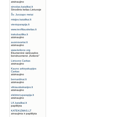
atsinaujino
sinodas.katalikai.lt
Sinodinis kelias Lietuvoje
Šv. Juozapo metai
misijos.katalikai.lt
vievioparapija.lt
www.teofiliauskelias.lt
trakubazilika.lt
atsinaujino
ausrosvartai.lt
atsinaujino
www.kelione.org
Ekumeninė sielovados
bendruomenė „Kelionė“
Lietuvos Caritas
atsinaujino
Kauno arkivyskupijos
Caritas
atsinaujino
bernardinai.lt
atsinaujino
vilniauskalvarijos.lt
atsinaujino
elektrenuparapija.lt
atsinaujino
LK.katalikai.lt
papildyta
KATEKIZMAS.LT
atnaujinta ir papildyta