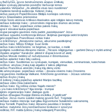
tų Bažnyčios, gyvos bendruomenės anapus smilkalų
kijos vyskupų plenarinio posėdžio Varšuvoje temos
valandos Viešpačiui: „Jis atleidžia visas tavo nuodėmes“
čiadienio bendroji audiencija. Kelionė į Iraką
iežius paskyrė Popiežiškosios Biblijos komisijos sekretorę
erys žiniasklaidos priemonėse
ntojo Sosto atstovas kritikavo Ataskaitos apie religijos laisvę metodą
iežiaus kelionėje Irake – priverstinės migracijos dramos akcentas
dinolas L. Sako: popiežiaus vizitas pakeis Iraką
grai ir slovakai laukia popiežiaus
kupai paragino gavėnios metu padėti „pasislėpusiam“ Jėzui
iežiaus spaudos konferencija lėktuve: tikėjimas įpareigoja siekti brolybės
gėsi popiežiaus Pranciškaus vizitas Irake
ko krikščionys: „Atstatysime namus, atkursime pasitikėjimą“
iežius Irake. Mišios Erbilyje: švari širdis
iežius Irako krikščionims: ne bėgimas, ne kardas, o meilė
preliginis susitikimas Abraomo mieste. „Tikrasis religingumas – garbinti Dievą ir mylėti artimą“
ešpaties angelas“ Karakoše: atleisti ir drąsiai kovoti už ateitį
iežius Mosule meldėsi už nužudytuosius ir ištremtuosius
iežius aplankė Irako šiitų vadovą
iežius Irake. Susitikimas su vyskupais, kunigais, vienuoliais, seminaristais, katechetais
nciškus: atvykau į Iraką kaip atgailos ir taikos piligrimas
iežius Pranciškus atskrido į Iraką trijų dienų vizito
ilio arkivyskupas: popiežiaus vizitas – dovana visiems Irako žmonėms
roji gavėnios meditacija Vatikane. Krikščionio gyvenimas – Jėzaus sekimas
iežius išvyko į Iraką
eš kelionę į Iraką popiežius aplankė Marijos baziliką
iežiaus video žinia irakiečiams
iežius Irake. Ką reiškia vizitas Najafo mieste?
 yra Irako krikščionys? Ilga istorija - trumpai
iginės organizacijos Irake: dialogas gydo
iežius džiaugiasi Rusijoje išleista enciklika „Fratelli tutti“
iežius: Jėzus mums suteikė malonę gyventi Švč. Trejybėje
iežiaus maldos intencija: kad giliau išgyventume Sutaikinimo sakramentą
rea Tornielli. Popiežius Irake: Abraomo paveldas ir brolybė
iežius: matykime Jėzų kenčiančiuose broliuose ir seseryse
ediktas XVI: malda lydėsiu į Iraką keliaujantį Pranciškų