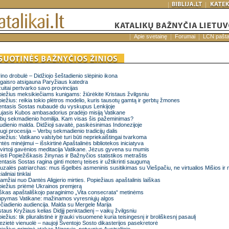
Apie svetainę
Forumai
LCN pašt
ino drobulė – Didžiojo šeštadienio slėpinio ikona
gaisro atsigauna Paryžiaus katedra
uitai pertvarko savo provincijas
iežius meksikiečiams kunigams: žiūrėkite Kristaus žvilgsniu
iežius: reikia tokio plėtros modelio, kuris tausotų gamtą ir gerbtų žmones
ntasis Sostas nubaudė du vyskupus Lenkijoje
jasis Kubos ambasadorius pradėjo misiją Vatikane
bų sekmadienio homilija. Kam visas šis pažeminimas?
udienio malda. Didžioji savaitė, pasikėsinimas Indonezijoje
ugi procesija – Verbų sekmadienio tradicijų dalis
iežius: Vatikano valstybė turi būti nepriekaištingai tvarkoma
tės minėjimui – išskirtinė Apaštalinės bibliotekos iniciatyva
virtoji gavėnios meditacija Vatikane. Jėzus gyvena su mumis
eisti Popiežiškasis žinynas ir Bažnyčios statistikos metraštis
ntasis Sostas ragina ginti moterų teises ir užtikrinti saugumą
uzalės patriarchas: mus išgelbės asmeninis susitikimas su Viešpačiu, ne virtualios Mišios ir 
aliniai tinklai
 amžiai nuo Dantės Aligjerio mirties. Popiežiaus apaštalinis laiškas
iežius priėmė Ukrainos premjerą
škas apaštališkojo paraginimo „Vita consecrata“ metinėms
pymas Vatikane: mažinamos vyresniųjų algos
čiadienio audiencija. Malda su Mergele Marija
staus Kryžiaus kelias Didįjį penktadienį – vaikų žvilgsniu
iežius: tik pliuralistinė ir įtrauki visuomenė kuria teisingesnį ir broliškesnį pasaulį
ezietė vienuolė – naujoji Šventojo Sosto dikasterijos pasekretorė