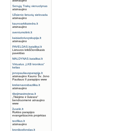
atsinaujino
Senųjų Trakų vienuolynas
atsinaujino
Užsienio lietuvių sielovada
atsinaujino
kaunoarkikatedra.lt
atsinaujino
sventumolink.lt
kaisiadoriuvyskupija.lt
atsinaujino
PAVELDAS.katalikai.lt
Lietuvos krikščioniškasis
paveldas
MALDYNAS.katalikai.lt
Virtualus „LKB kronikos“
kelias
jonopauliausparapija.lt
atsinaujino Kauno Šv. Jono
Pauliaus II parapijos www
krekenavosbazilika.lt
atsinaujino
tikejimasirsviesa.lt
„Tikėjimo ir šviesos“
bendruomenė atnaujino
www
žuvelė.lt
Ruklos parapijos
evangelizacinis projektas
teofilius.lt
atsinaujino
kronikosfondas.lt