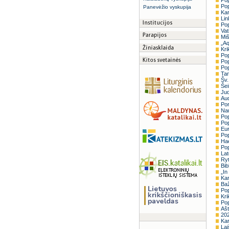
Pop
Pop
Panevėžio vyskupija
Kar
Lin
Pop
Vat
Miš
„Aq
Kri
Pop
Pop
Pop
Tar
Šv.
Šei
Jud
Aud
Por
Nau
Pop
Pop
Eur
Pop
Hae
Pop
Lat
Ryt
Bib
„In
Kar
Baž
Pop
Kri
Pop
Ašt
202
Kar
Lai