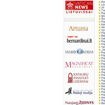
Ry
Len
24 
Tre
Pop
Mot
Šve
Pop
Kar
Ven
Vys
Pop
Bai
Ira
Pop
Pop
Tar
„Vi
Pop
Pop
Pop
Pra
Pop
Erb
Ant
Pop
Pri
Pop
Pop
Kas
Rel
Pop
Pop
Pop
And
Pop
Ben