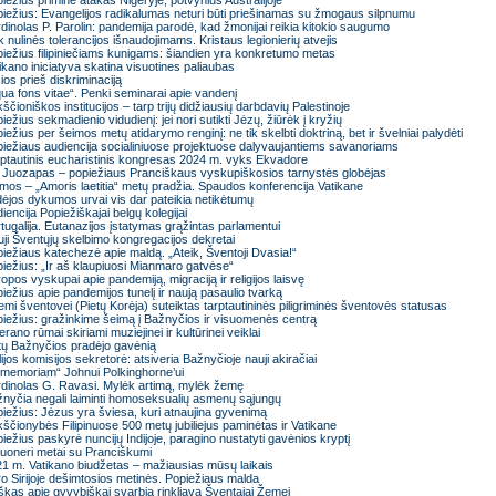
iežius priminė atakas Nigeryje, potvynius Australijoje
iežius: Evangelijos radikalumas neturi būti priešinamas su žmogaus silpnumu
dinolas P. Parolin: pandemija parodė, kad žmonijai reikia kitokio saugumo
k nulinės tolerancijos išnaudojimams. Kristaus legionierių atvejis
iežius filipiniečiams kunigams: šiandien yra konkretumo metas
ikano iniciatyva skatina visuotines paliaubas
ios prieš diskriminaciją
ua fons vitae“. Penki seminarai apie vandenį
kščioniškos institucijos – tarp trijų didžiausių darbdavių Palestinoje
iežius sekmadienio vidudienį: jei nori sutikti Jėzų, žiūrėk į kryžių
iežius per šeimos metų atidarymo renginį: ne tik skelbti doktriną, bet ir švelniai palydėti
iežiaus audiencija socialiniuose projektuose dalyvaujantiems savanoriams
ptautinis eucharistinis kongresas 2024 m. vyks Ekvadore
 Juozapas – popiežiaus Pranciškaus vyskupiškosios tarnystės globėjas
mos – „Amoris laetitia“ metų pradžia. Spaudos konferencija Vatikane
ėjos dykumos urvai vis dar pateikia netikėtumų
iencija Popiežiškajai belgų kolegijai
tugalija. Eutanazijos įstatymas grąžintas parlamentui
ji Šventųjų skelbimo kongregacijos dekretai
iežiaus katechezė apie maldą. „Ateik, Šventoji Dvasia!“
iežius: „Ir aš klaupiuosi Mianmaro gatvėse“
opos vyskupai apie pandemiją, migraciją ir religijos laisvę
iežius apie pandemijos tunelį ir naują pasaulio tvarką
mi šventovei (Pietų Korėja) suteiktas tarptautininės piligriminės šventovės statusas
iežius: gražinkime šeimą į Bažnyčios ir visuomenės centrą
erano rūmai skiriami muziejinei ir kultūrinei veiklai
ų Bažnyčios pradėjo gavėnią
lijos komisijos sekretorė: atsiveria Bažnyčioje nauji akiračiai
 memoriam“ Johnui Polkinghorne’ui
dinolas G. Ravasi. Mylėk artimą, mylėk žemę
nyčia negali laiminti homoseksualių asmenų sąjungų
iežius: Jėzus yra šviesa, kuri atnaujina gyvenimą
kščionybės Filipinuose 500 metų jubiliejus paminėtas ir Vatikane
iežius paskyrė nuncijų Indijoje, paragino nustatyti gavėnios kryptį
uoneri metai su Pranciškumi
1 m. Vatikano biudžetas – mažiausias mūsų laikais
o Sirijoje dešimtosios metinės. Popiežiaus malda
škas apie gyvybiškai svarbią rinkliavą Šventajai Žemei