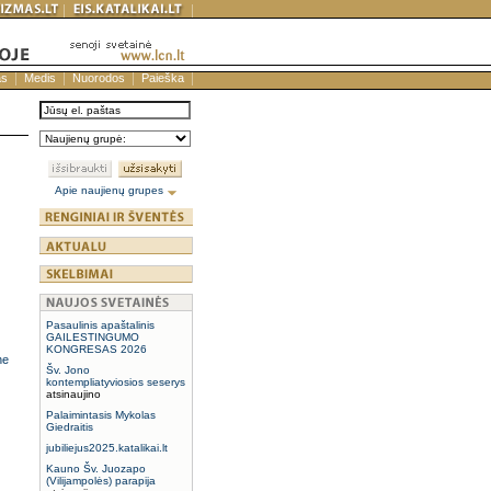
as
Medis
Nuorodos
Paieška
Apie naujienų grupes
Pasaulinis apaštalinis
GAILESTINGUMO
KONGRESAS 2026
ne
Šv. Jono
kontempliatyviosios seserys
atsinaujino
Palaimintasis Mykolas
Giedraitis
jubiliejus2025.katalikai.lt
Kauno Šv. Juozapo
(Vilijampolės) parapija