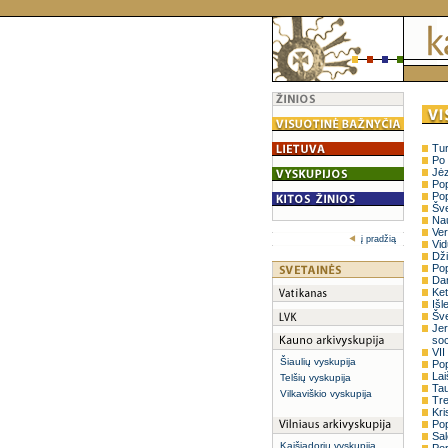
Tur
Po 
Jėz
Pop
Pop
Šve
Nau
Ver
į pradžią
Vid
Dži
Pop
Dan
Ket
Išl
Šve
Jer
soci
VII
Šiaulių vyskupija
Pop
Lai
Telšių vyskupija
Tau
Vilkaviškio vyskupija
Tre
Kri
Pop
Sal
Kaišiadorių vyskupija