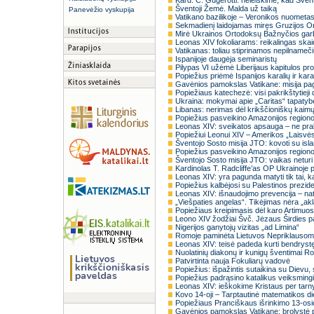
Kard. C. Gugerotti: neleiskime, kad Švent
Šventoji Žemė. Malda už taiką
Panevėžio vyskupija
Vatikano bazilikoje – Veronikos nuometa
Sekmadienį laidojamas miręs Gruzijos Or
Mirė Ukrainos Ortodoksų Bažnyčios garb
Leonas XIV fokoliarams: reikalingas ska
Vatikanas: toliau stiprinamos nepilname
Ispanijoje daugėja seminaristų
Pilypas VI užėmė Liberijaus kapitulos pr
Popiežius priėmė Ispanijos karalių ir kara
Gavėnios pamokslas Vatikane: misija pag
Popiežiaus katechezė: visi pakrikštytieji 
Ukraina: mokymai apie „Caritas“ tapaty
Libanas: nerimas dėl krikščioniškų kaimų 
Popiežius pasveikino Amazonijos region
Leonas XIV: sveikatos apsauga – ne prab
Popiežiui Leonui XIV – Amerikos „Laisvė
Šventojo Sosto misija JTO: kovoti su isl
Popiežius pasveikino Amazonijos region
Šventojo Sosto misija JTO: vaikas neturi 
Kardinolas T. Radcliffe’as OP Ukrainoje 
Leonas XIV: yra pagunda matyti tik tai,
Popiežius kalbėjosi su Palestinos prezid
Leonas XIV: išnaudojimo prevencija – natū
„Viešpaties angelas“. Tikėjimas nėra „ak
Popiežiaus kreipimasis dėl karo Artimuo
Leono XIV žodžiai Švč. Jėzaus Širdies pa
Nigerijos ganytojų vizitas „ad Limina“
Romoje paminėta Lietuvos Nepriklausom
Leonas XIV: teisė padeda kurti bendrystę
Nuolatinių diakonų ir kunigų šventimai R
Patvirtinta nauja Fokuliarų vadovė
Popiežius: išpažintis sutaikina su Dievu, 
Popiežius padrąsino katalikus veiksmin
Leonas XIV: ieškokime Kristaus per tarn
Kovo 14-oji – Tarptautinė matematikos d
Popiežiaus Pranciškaus išrinkimo 13-os
Gavėnios pamokslas Vatikane: brolystė 