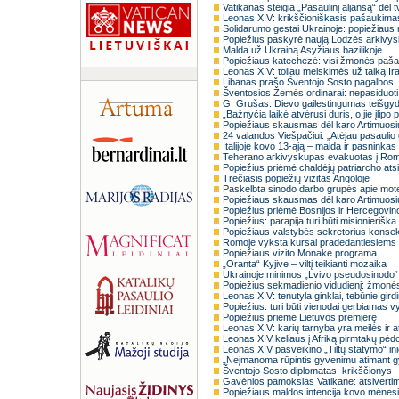
Vatikanas steigia „Pasaulinį aljansą“ dėl 
Leonas XIV: krikščioniškasis pašaukima
Solidarumo gestai Ukrainoje: popiežiaus
Popiežius paskyrė naują Lodzės arkivysk
Malda už Ukrainą Asyžiaus bazilikoje
Popiežiaus katechezė: visi žmonės pašau
Leonas XIV: toliau melskimės už taiką Ir
Libanas prašo Šventojo Sosto pagalbos, s
Šventosios Žemės ordinarai: nepasiduoti 
G. Grušas: Dievo gailestingumas teišgyd
„Bažnyčia laikė atvėrusi duris, o jie įlipo 
Popiežiaus skausmas dėl karo Artimuos
24 valandos Viešpačiui: „Atėjau pasaulio 
Italijoje kovo 13-ąją – malda ir pasninkas
Teherano arkivyskupas evakuotas į Ro
Popiežius priėmė chaldėjų patriarcho ats
Trečiasis popiežių vizitas Angoloje
Paskelbta sinodo darbo grupės apie mote
Popiežiaus skausmas dėl karo Artimuos
Popiežius priėmė Bosnijos ir Hercegovin
Popiežius: parapija turi būti misionierišk
Popiežiaus valstybės sekretorius konse
Romoje vyksta kursai pradedantiesiems
Popiežiaus vizito Monake programa
„Oranta“ Kyjive – viltį teikianti mozaika
Ukrainoje minimos „Lvivo pseudosinodo“
Popiežius sekmadienio vidudienį: žmonės 
Leonas XIV: tenutyla ginklai, tebūnie gir
Popiežius: turi būti vienodai gerbiamas 
Popiežius priėmė Lietuvos premjerę
Leonas XIV: karių tarnyba yra meilės i
Leonas XIV keliaus į Afriką pirmtakų pėd
Leonas XIV pasveikino „Tiltų statymo“ in
„Neįmanoma rūpintis gyvenimu atimant 
Šventojo Sosto diplomatas: krikščionys –
Gavėnios pamokslas Vatikane: atsiverti
Popiežiaus maldos intencija kovo mėnesiui