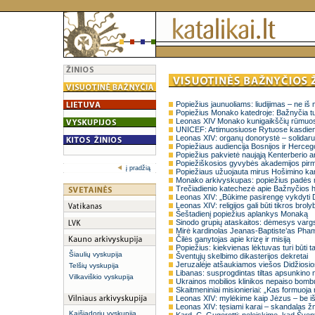
Popiežius jaunuoliams: liudijimas – ne iš
Popiežius Monako katedroje: Bažnyčia tu
Leonas XIV Monako kunigaikščių rūmuos
UNICEF: Artimuosiuose Rytuose kasdien 
Leonas XIV: organų donorystė – solidarum
Popiežiaus audiencija Bosnijos ir Herceg
Popiežius pakvietė naująją Kenterberio a
Popiežiškosios gyvybės akademijos pirm
į pradžią
Popiežiaus užuojauta mirus Hošimino kar
Monako arkivyskupas: popiežius padės m
Trečiadienio katechezė apie Bažnyčios 
Leonas XIV: „Būkime pasirengę vykdyti D
Leonas XIV: religijos gali būti tikros brol
Šeštadienį popiežius aplankys Monaką
Sinodo grupių ataskaitos: dėmesys vargs
Mirė kardinolas Jeanas-Baptiste’as Ph
Čilės ganytojas apie krizę ir misiją
Popiežius: kiekvienas lėktuvas turi būti 
Šiaulių vyskupija
Šventųjų skelbimo dikasterijos dekretai
Jeruzalėje atšaukiamos viešos Didžiosio
Telšių vyskupija
Libanas: susprogdintas tiltas apsunkino 
Vilkaviškio vyskupija
Ukrainos mobilios klinikos nepaiso bom
Skaitmeniniai misionieriai: „Kas formuo
Leonas XIV: mylėkime kaip Jėzus – be iš
Leonas XIV: tęsiami karai – skandalas ž
Kaišiadorių vyskupija