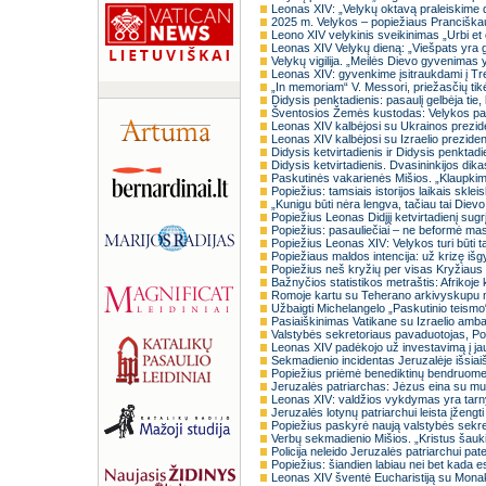
Leonas XIV: „Velykų oktavą praleiskime 
2025 m. Velykos – popiežiaus Pranciška
Leono XIV velykinis sveikinimas „Urbi et 
Leonas XIV Velykų dieną: „Viešpats yra 
Velykų vigilija. „Meilės Dievo gyvenima
Leonas XIV: gyvenkime įsitraukdami į Tre
„In memoriam“ V. Messori, priežasčių tikėt
Didysis penktadienis: pasaulį gelbėja tie, 
Šventosios Žemės kustodas: Velykos pad
Leonas XIV kalbėjosi su Ukrainos prezid
Leonas XIV kalbėjosi su Izraelio prezide
Didysis ketvirtadienis ir Didysis penktadi
Didysis ketvirtadienis. Dvasininkijos dik
Paskutinės vakarienės Mišios. „Klaupk
Popiežius: tamsiais istorijos laikais skle
„Kunigu būti nėra lengva, tačiau tai Dievo
Popiežius Leonas Didįjį ketvirtadienį sugr
Popiežius: pasauliečiai – ne beformė masė
Popiežius Leonas XIV: Velykos turi būti 
Popiežiaus maldos intencija: už krizę iš
Popiežius neš kryžių per visas Kryžiaus ke
Bažnyčios statistikos metraštis: Afrikoje
Romoje kartu su Teherano arkivyskupu m
Užbaigti Michelangelo „Paskutinio teismo
Pasiaiškinimas Vatikane su Izraelio amb
Valstybės sekretoriaus pavaduotojas, Pop
Leonas XIV padėkojo už investavimą į jau
Sekmadienio incidentas Jeruzalėje išsiaiš
Popiežius priėmė benediktinų bendruom
Jeruzalės patriarchas: Jėzus eina su mum
Leonas XIV: valdžios vykdymas yra tarn
Jeruzalės lotynų patriarchui leista įžengti
Popiežius paskyrė naują valstybės sekr
Verbų sekmadienio Mišios. „Kristus šaukia
Policija neleido Jeruzalės patriarchui pat
Popiežius: šiandien labiau nei bet kada 
Leonas XIV šventė Eucharistiją su Monak