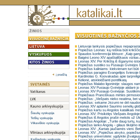
Lietuvoje lankysis popiežiaus nepaprasta
Popiežius Leonas: ką reiškia būti krikščio
Spaudos konferencija lėktuve: „Kaip gany
Baigėsi Leono XIV apaštališkasis vizitas 
Leonas XIV. Per Krikštą iš išganymo isto
Popiežius susitiko su Pusiaujo Gvinėjos 
Popiežius kaliniams: kiekvienam turi būti
Popiežius paragino Evangelijos šviesoje k
į pradžią
Kardinolas G. Koovakadas apie tarpreligi
Kelionė, atskleidžianti pontifikatą
Popiežius Malabo ligoninėje: slaugos namai
Leonas XIV Pusiaujo Gvinėjoje atidarė jo 
Leonas XIV Pusiaujo Gvinėjoje. Susitikimas
Popiežiaus Pranciškaus mirties pirmosio
Popiežius: „Viešpats nieko neatima, bet 
Popiežius: sekame Jėzumi ne dėl naudos,
Leonas XIV aplankė Saurimo senelių gl
Popiežius kartu su Angolos katalikais me
Šiaulių vyskupija
Leonas XIV: Prisikėlęs Viešpats Angoloje 
Popiežius iš Angolos prašė melstis už Uk
Telšių vyskupija
Popiežius Angoloje: „Turite daug turtų, kur
Vilkaviškio vyskupija
Popiežius lanko Angolą – gilaus tikėjimo ir
Leonas XIV: „Kartais jaučiamės vieni. Be
Leonas XIV: „Popiežius atvyko, popiežius
Popiežius universitete: ugdykite įžvalgius 
Kaišiadorių vyskupija