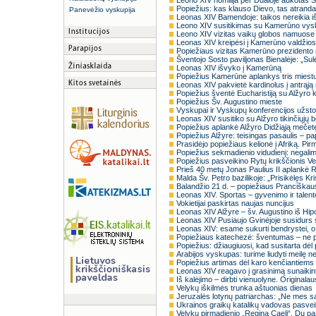
Leono XIV homilija per Dualoje aukotas Š
Popiežius: kas klauso Dievo, tas atranda 
Panevėžio vyskupija
Leonas XIV Bamendoje: taikos nereikia išra
Leono XIV susitikimas su Kamerūno vys
Leono XIV vizitas vaikų globos namuose
Leonas XIV kreipėsi į Kamerūno valdžios 
Popiežiaus vizitas Kamerūno prezident
Šventojo Sosto paviljonas Bienalėje: „Sulėt
Leonas XIV išvyko į Kamerūną
Popiežius Kamerūne aplankys tris miest
Leonas XIV pakvietė kardinolus į antrąją n
Popiežius šventė Eucharistiją su Alžyro
Popiežius Šv. Augustino mieste
Vyskupai ir Vyskupų konferencijos užsto
Leonas XIV susitiko su Alžyro tikinčiųjų
Popiežius aplankė Alžyro Didžiąją mečet
Popiežius Alžyre: teisingas pasaulis – papr
Prasidėjo popiežiaus kelionė į Afriką. Pi
Popiežius sekmadienio vidudienį: negalim
Popiežius pasveikino Rytų krikščionis Ve
Prieš 40 metų Jonas Paulius II aplankė
Malda Šv. Petro bazilikoje: „Prisikėlęs Kri
Balandžio 21 d. – popiežiaus Pranciškaus
Leonas XIV. Sportas – gyvenimo ir talen
Vokietijai paskirtas naujas nuncijus
Leonas XIV Alžyre – šv. Augustino iš Hi
Leonas XIV Pusiaujo Gvinėjoje susidurs s
Leonas XIV: esame sukurti bendrystei, o n
Popiežiaus katechezė: šventumas – ne pri
Popiežius: džiaugiuosi, kad susitarta dėl p
Arabijos vyskupas: turime liudyti meilę n
Popiežius artimas dėl karo kenčiantiem
Leonas XIV reagavo į grasinimą sunaikinti 
Iš kalėjimo – dirbti vienuolyne. Originalau
Velykų iškilmės trunka aštuonias dienas
Jeruzalės lotynų patriarchas: „Ne mes s
Ukrainos graikų katalikų vadovas pasvei
Velykų pirmadienio „Regina Caeli“. Du pa