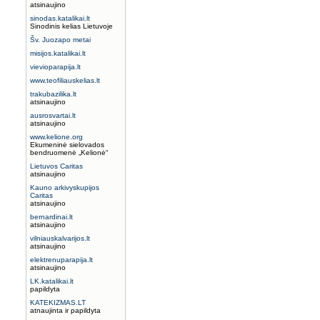
atsinaujino
sinodas.katalikai.lt
Sinodinis kelias Lietuvoje
Šv. Juozapo metai
misijos.katalikai.lt
vievioparapija.lt
www.teofiliauskelias.lt
trakubazilika.lt
atsinaujino
ausrosvartai.lt
atsinaujino
www.kelione.org
Ekumeninė sielovados
bendruomenė „Kelionė“
Lietuvos Caritas
atsinaujino
Kauno arkivyskupijos
Caritas
atsinaujino
bernardinai.lt
atsinaujino
vilniauskalvarijos.lt
atsinaujino
elektrenuparapija.lt
atsinaujino
LK.katalikai.lt
papildyta
KATEKIZMAS.LT
atnaujinta ir papildyta