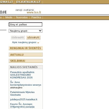
as
Medis
Nuorodos
Paieška
Apie naujienų grupes
Pasaulinis apaštalinis
GAILESTINGUMO
KONGRESAS 2026
Šv. Jono
kontempliatyviosios seserys
atsinaujino
Palaimintasis Mykolas
Giedraitis
jubiliejus2025.katalikai.lt
Kauno Šv. Juozapo
(Vilijampolės) parapija