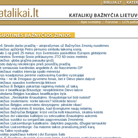
Apie svetainę
Forumai
LCN pašt
eš Sinodo darbo pradžią – atsiprašymas už Bažnyčios žmonių nuodėmes
iežius apžiūrėjo Petro pirmumo simboliu laikomą sostą
lio 1-oji prieš 25 metus: trys šventosios paskelbtos Europos globėjomis
inėtos Šventojo Sosto priklausymo JTO 60-osios metinės
iežius: globa grąžina pasauliui grožį
odo dalyvių rekolekcijos prieš posėdžių pradžią
ė seniausias kardinolas angolietis A. do Nascimento OP
iežiaus maldos intencija spalio mėnesiui
ęs koadjutorius perėmė vadovavimą Gardino vyskupijai
ta – ne tik žmogaus gyvenimo fonas, bet ir Dievo plano dalyvė
iežiaus spaudos konferencija lėktuve
iežius iš Belgijos pakartojo raginimą melstis už taiką
ios ir beatifikacija Briuselyje: nesipiktinkime Dievo laisve
dedama Belgijos karaliaus beatifikacijos byla
iežius: „Neslėpkite išnaudojimo. Išnaudotojai turi būti nuteisti“
iežius studentams: norite laisvės? Ieškokite tiesos!
iežius Belgijos universiteto dėstytojams: plėskite ribas!
iežius: mokykimės iš istorijos, kad išvengtume naujų nelaimių
iežius Bažnyčiai Belgijoje: krizė verčia kelti klausimus, skatina keistis
iežius dvi valandas kalbėjosi su seksualinio išnaudojimo aukomis
iežius susitiko su sergančiais pagyvenusiais žmonėmis
iežius Liuksemburgo katalikams: dalykitės paguoda, džiugiai tarnaukite
iežius Liuksemburge: čia matome taikos pranašumą prieš karą
rta Talino vyskupija
sidėjo popiežiaus kelionė į dvi Europos šalis