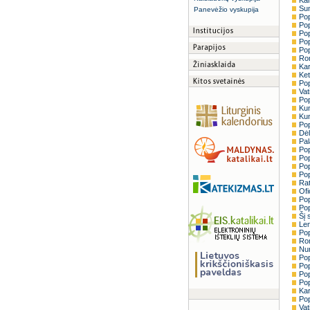
Kar
Sum
Panevėžio vyskupija
Pop
Po
Pop
Pop
Pop
Rom
Kar
Ket
Pop
Vat
Pop
Kun
Kun
Pop
Dėl
Pal
Pop
Pop
Pop
Pop
Rat
Ofi
Pop
Pop
Šį 
Len
Pop
Rom
Nun
Pop
Pop
Pop
Pop
Kar
Pop
Vat