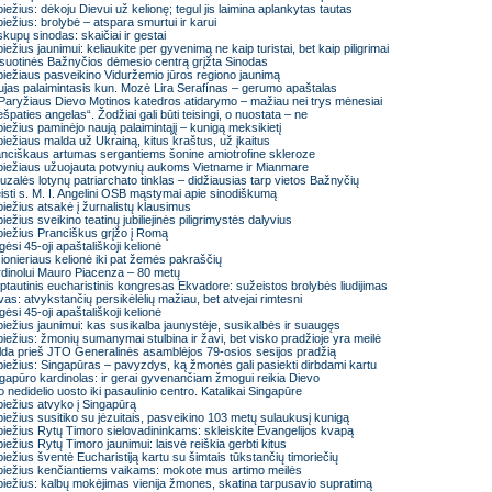
iežius: dėkoju Dievui už kelionę; tegul jis laimina aplankytas tautas
iežius: brolybė – atspara smurtui ir karui
kupų sinodas: skaičiai ir gestai
iežius jaunimui: keliaukite per gyvenimą ne kaip turistai, bet kaip piligrimai
isuotinės Bažnyčios dėmesio centrą grįžta Sinodas
iežiaus pasveikino Viduržemio jūros regiono jaunimą
jas palaimintasis kun. Mozė Lira Serafínas – gerumo apaštalas
 Paryžiaus Dievo Motinos katedros atidarymo – mažiau nei trys mėnesiai
ešpaties angelas“. Žodžiai gali būti teisingi, o nuostata – ne
iežius paminėjo naują palaimintąjį – kunigą meksikietį
iežiaus malda už Ukrainą, kitus kraštus, už įkaitus
nciškaus artumas sergantiems šonine amiotrofine skleroze
iežiaus užuojauta potvynių aukoms Vietname ir Mianmare
uzalės lotynų patriarchato tinklas – didžiausias tarp vietos Bažnyčių
eisti s. M. I. Angelini OSB mąstymai apie sinodiškumą
iežius atsakė į žurnalistų klausimus
iežius sveikino teatinų jubiliejinės piligrimystės dalyvius
iežius Pranciškus grįžo į Romą
gėsi 45-oji apaštališkoji kelionė
ionieriaus kelionė iki pat žemės pakraščių
dinolui Mauro Piacenza – 80 metų
ptautinis eucharistinis kongresas Ekvadore: sužeistos brolybės liudijimas
vas: atvykstančių persikėlėlių mažiau, bet atvejai rimtesni
gėsi 45-oji apaštališkoji kelionė
iežius jaunimui: kas susikalba jaunystėje, susikalbės ir suaugęs
iežius: žmonių sumanymai stulbina ir žavi, bet visko pradžioje yra meilė
da prieš JTO Generalinės asamblėjos 79-osios sesijos pradžią
iežius: Singapūras – pavyzdys, ką žmonės gali pasiekti dirbdami kartu
gapūro kardinolas: ir gerai gyvenančiam žmogui reikia Dievo
 nedidelio uosto iki pasaulinio centro. Katalikai Singapūre
iežius atvyko į Singapūrą
iežius susitiko su jėzuitais, pasveikino 103 metų sulaukusį kunigą
iežius Rytų Timoro sielovadininkams: skleiskite Evangelijos kvapą
iežius Rytų Timoro jaunimui: laisvė reiškia gerbti kitus
iežius šventė Eucharistiją kartu su šimtais tūkstančių timoriečių
iežius kenčiantiems vaikams: mokote mus artimo meilės
iežius: kalbų mokėjimas vienija žmones, skatina tarpusavio supratimą