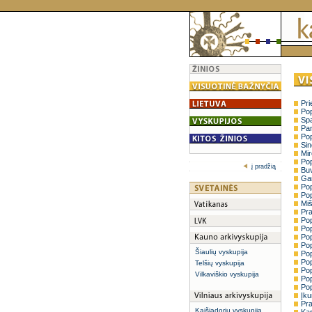
Pri
Pop
Spa
Pam
Pop
Sin
Mir
Pop
į pradžią
Buv
Gam
Pop
Pop
Miš
Pra
Pop
Pop
Pop
Pop
Šiaulių vyskupija
Pop
Pop
Telšių vyskupija
Pop
Vilkaviškio vyskupija
Pop
Pop
Įku
Pra
Kaišiadorių vyskupija