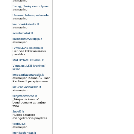
atsinaujino
Senųjų Trakų vienuolynas
atsinaujino
Užsienio lietuvių sielovada
atsinaujino
kaunoarkikatedra.lt
atsinaujino
sventumolink.lt
kaisiadoriuvyskupija.lt
atsinaujino
PAVELDAS.katalikai.lt
Lietuvos krikščioniškasis
paveldas
MALDYNAS.katalikai.lt
Virtualus „LKB kronikos“
kelias
jonopauliausparapija.lt
atsinaujino Kauno Šv. Jono
Pauliaus II parapijos www
krekenavosbazilika.lt
atsinaujino
tikejimasirsviesa.lt
„Tikėjimo ir šviesos“
bendruomenė atnaujino
www
žuvelė.lt
Ruklos parapijos
evangelizacinis projektas
teofilius.lt
atsinaujino
kronikosfondas.lt