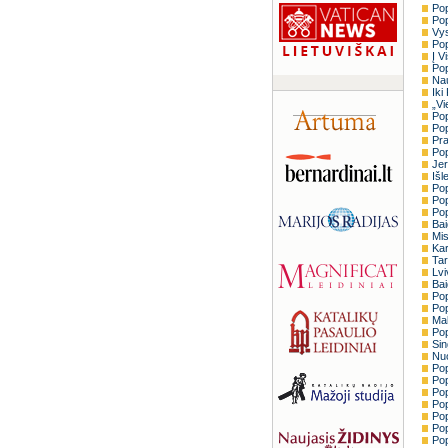
Pop
Pop
Vys
Pop
Į V
Pop
Nau
Iki
„Vi
Pop
Pop
Pra
Pop
Jer
Išl
Pop
Pop
Pop
Bai
Mis
Kar
Tar
Lvi
Bai
Pop
Pop
Mal
Pop
Sin
Nuo
Pop
Pop
Pop
Pop
Pop
Pop
Pop