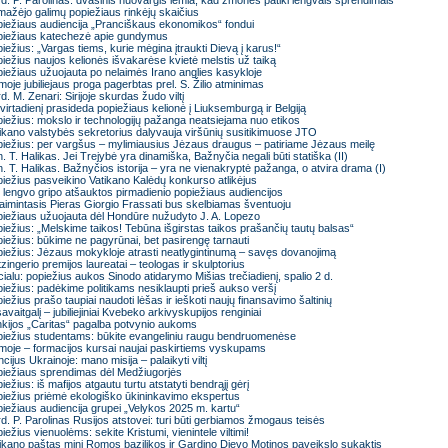
d. P. Parolinas: dvasinis nuovargis lemia, kad žmonės patiki lengvais sprendimais
ažėjo galimų popiežiaus rinkėjų skaičius
iežiaus audiencija „Pranciškaus ekonomikos“ fondui
piežiaus katechezė apie gundymus
iežius: „Vargas tiems, kurie mėgina įtraukti Dievą į karus!“
iežius naujos kelionės išvakarėse kvietė melstis už taiką
iežiaus užuojauta po nelaimės Irano anglies kasykloje
oje jubiliejaus proga pagerbtas prel. S. Žilio atminimas
d. M. Zenari: Sirijoje skurdas žudo viltį
virtadienį prasideda popiežiaus kelionė į Liuksemburgą ir Belgiją
iežius: mokslo ir technologijų pažanga neatsiejama nuo etikos
ikano valstybės sekretorius dalyvauja viršūnių susitikimuose JTO
iežius: per vargšus – mylimiausius Jėzaus draugus – patiriame Jėzaus meilę
. T. Halikas. Jei Trejybė yra dinamiška, Bažnyčia negali būti statiška (II)
. T. Halikas. Bažnyčios istorija – yra ne vienakryptė pažanga, o atvira drama (I)
iežius pasveikino Vatikano Kalėdų konkurso atlikėjus
 lengvo gripo atšauktos pirmadienio popiežiaus audiencijos
aimintasis Pieras Giorgio Frassati bus skelbiamas šventuoju
iežiaus užuojauta dėl Hondūre nužudyto J. A. Lopezo
iežius: „Melskime taikos! Tebūna išgirstas taikos prašančių tautų balsas“
iežius: būkime ne pagyrūnai, bet pasirengę tarnauti
iežius: Jėzaus mokykloje atrasti neatlygintinumą – savęs dovanojimą
zingerio premijos laureatai – teologas ir skulptorius
cialu: popiežius aukos Sinodo atidarymo Mišias trečiadienį, spalio 2 d.
iežius: padėkime politikams nesiklaupti prieš aukso veršį
iežius prašo taupiai naudoti lėšas ir ieškoti naujų finansavimo šaltinių
savaitgalį – jubiliejiniai Kvebeko arkivyskupijos renginiai
kijos „Caritas“ pagalba potvynio aukoms
iežius studentams: būkite evangeliniu raugu bendruomenėse
oje – formacijos kursai naujai paskirtiems vyskupams
cijus Ukrainoje: mano misija – palaikyti viltį
iežiaus sprendimas dėl Medžiugorjės
iežius: iš mafijos atgautu turtu atstatyti bendrąjį gėrį
iežius priėmė ekologiško ūkininkavimo ekspertus
iežiaus audiencija grupei „Velykos 2025 m. kartu“
d. P. Parolinas Rusijos atstovei: turi būti gerbiamos žmogaus teisės
iežius vienuolėms: sekite Kristumi, vienintele viltimi!
ikano paštas mini Romos bazilikos ir Gardino Dievo Motinos paveikslo sukaktis