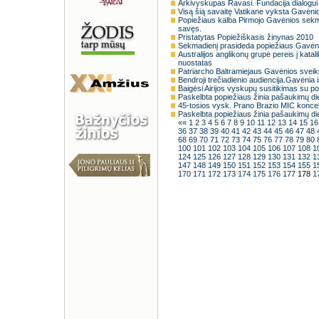
Arkivyskupas Ravasi. Fundacija dialogui 
Visą šią savaitę Vatikane vyksta Gavėnio
Popiežiaus kalba Pirmojo Gavėnios sekmadi
savęs.
Pristatytas Popiežiškasis žinynas 2010
Sekmadienį prasideda popiežiaus Gavėnio
Australijos anglikonų grupė pereis į kata
nuostatas
Patriarcho Baltramiejaus Gavėnios sveik
Bendroji trečiadienio audiencija.Gavėnia i
Baigėsi Airijos vyskupų susitikimas su p
Paskelbta popiežiaus žinia pašaukimų die
45-tosios vysk. Prano Brazio MIC konc
Paskelbta popiežiaus žinia pašaukimų die
««
1
2
3
4
5
6
7
8
9
10
11
12
13
14
15
1
36
37
38
39
40
41
42
43
44
45
46
47
48
68
69
70
71
72
73
74
75
76
77
78
79
80
100
101
102
103
104
105
106
107
108
1
124
125
126
127
128
129
130
131
132
1
147
148
149
150
151
152
153
154
155
1
170
171
172
173
174
175
176
177
178
1