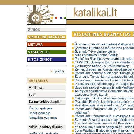
Šventasis Tėvas sekmadienį Maltoje auk
Kardinolo Hummeso laiškas viso pasaul
Šventojo Tėvo gimimo diena
Mirė kardinolas Tomas Špidlik
Popiežius Brazilijos vyskupams: liturgij
COMECE. „Europos kovos su skurdu ir soc
Gedulingos Mišios Šv. Petro bazilikoje
Žemės drebėjimas Kinijoje: mobilizavosi k
į pradžią
Popiežiaus bendroji audiencija. Kunigo „
Šventasis Tėvas dar kartą paguodė len
Popiežiaus užuojauta dėl žemės drebėjim
Popiežius leido skelbi septynis naujus pa
Buvo susirinkusi komisija tirianti Medjugo
Atvelykio sekmadienio vidudienio malda: 
Užuojauta lenkų tautai.
Gidas apie Tikėjimo doktrinos kongregaci
Prasidėjo Biblinės komisijos plenarinė ses
Pastabos apie žinių agentūros „AP“ paske
Šiaulių vyskupija
Popiežiaus užuojauta Lenkijai: „Šiuo sun
palaimos“.
Telšių vyskupija
Popiežiaus užuojauta liūčių Brazilijoje a
Vilkaviškio vyskupija
Šventojo Sosto spaudos salės direktorius: 
10-osios vienuolės Faustinos Kowalsko
Ar naciai buvo ketinę pasiglemžti Turino
Jono Pauliaus II laidotuvių penktosios me
Kaišiadorių vyskupija