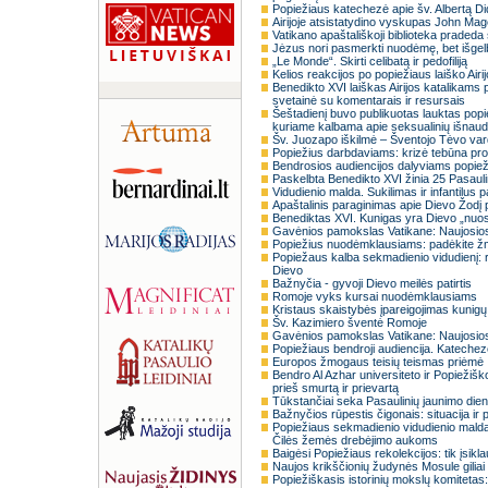
Popiežiaus katechezė apie šv. Albertą Didį
Airijoje atsistatydino vyskupas John Ma
Vatikano apaštališkoji biblioteka pradeda
Jėzus nori pasmerkti nuodėmę, bet išgelbė
„Le Monde“. Skirti celibatą ir pedofiliją
Kelios reakcijos po popiežiaus laiško Airi
Benedikto XVI laiškas Airijos katalikams pr
svetainė su komentarais ir resursais
Šeštadienį buvo publikuotas lauktas popi
kuriame kalbama apie seksualinių išnaudo
Šv. Juozapo iškilmė – Šventojo Tėvo var
Popiežius darbdaviams: krizė tebūna pro
Bendrosios audiencijos dalyviams popiež
Paskelbta Benedikto XVI žinia 25 Pasauli
Vidudienio malda. Sukilimas ir infantilu
Apaštalinis paraginimas apie Dievo Žodį
Benediktas XVI. Kunigas yra Dievo „nuo
Gavėnios pamokslas Vatikane: Naujosios
Popiežius nuodėmklausiams: padėkite ž
Popiežaus kalba sekmadienio vidudienį: re
Dievo
Bažnyčia - gyvoji Dievo meilės patirtis
Romoje vyks kursai nuodėmklausiams
Kristaus skaistybės įpareigojimas kunigų 
Šv. Kazimiero šventė Romoje
Gavėnios pamokslas Vatikane: Naujosio
Popiežiaus bendroji audiencija. Kateche
Europos žmogaus teisių teismas priėmė Ita
Bendro Al Azhar universiteto ir Popiežišk
prieš smurtą ir prievartą
Tūkstančiai seka Pasaulinių jaunimo die
Bažnyčios rūpestis čigonais: situacija ir
Popiežiaus sekmadienio vidudienio mald
Čilės žemės drebėjimo aukoms
Baigėsi Popiežiaus rekolekcijos: tik įsi
Naujos krikščionių žudynės Mosule giliai
Popiežiškasis istorinių mokslų komitetas: 