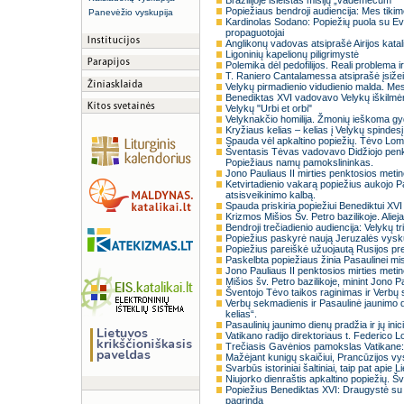
Brazilijoje išleistas misijų „vademecum“
Popiežiaus bendroji audiencija: Mes tikim
Panevėžio vyskupija
Kardinolas Sodano: Popiežių puola su Ev
propaguotojai
Anglikonų vadovas atsiprašė Airijos katal
Ligoninių kapelionų piligrimystė
Polemika dėl pedofilijos. Reali problema ir
T. Raniero Cantalamessa atsiprašė įsižei
Velykų pirmadienio vidudienio malda. Me
Benediktas XVI vadovavo Velykų iškilm
Velykų "Urbi et orbi"
Velyknakčio homilija. Žmonių ieškoma gyd
Kryžiaus kelias – kelias į Velykų spindesį
Spauda vėl apkaltino popiežių. Tėvo Lom
Šventasis Tėvas vadovavo Didžiojo penkta
Popiežiaus namų pamokslininkas.
Jono Pauliaus II mirties penktosios metin
Ketvirtadienio vakarą popiežius aukojo 
atsisveikinimo kalbą.
Spauda priskiria popiežiui Benediktui XVI
Krizmos Mišios Šv. Petro bazilikoje. Aliej
Bendroji trečiadienio audiencija: Velykų tr
Popiežius paskyrė naują Jeruzalės vysku
Popiežius pareiškė užuojautą Rusijos pre
Paskelbta popiežiaus žinia Pasaulinei mis
Jono Pauliaus II penktosios mirties meti
Mišios šv. Petro bazilikoje, minint Jono P
Šventojo Tėvo taikos raginimas ir Verbų 
Verbų sekmadienis ir Pasaulinė jaunimo 
kelias“.
Pasaulinių jaunimo dienų pradžia ir jų ini
Vatikano radijo direktoriaus t. Federico 
Trečiasis Gavėnios pamokslas Vatikane: 
Mažėjant kunigų skaičiui, Prancūzijos vy
Svarbūs istoriniai šaltiniai, taip pat api
Niujorko dienraštis apkaltino popiežių. Š
Popiežius Benediktas XVI: Draugystė su K
pagrindą