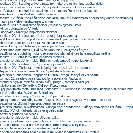
iežius audiencijoje priėmė Amerikos vyskupų grupę
ediktas XVI: katalikų universitetas ne moko profesijos, bet ruošia misijai
čiadienio bendroji audiencija. Pirmojo krikščionio kankinio liudijimas
o Pauliaus II paskelbimo palaimintuoju metinės Romoje ir Krokuvoje
aimintasis Jonai Pauliau, melski už mus!
edikto XVI žinia Popiežiškosios socialinių mokslų akademijos sesijos dalyviams. Atleidimo s
i rasti sau vietos tarptautinėje tvarkoje
 Alois iš Taizé: Solidarumo šaltinis yra pasitikėjimas Dievu
vinas sekmadienis Afrikoje
sidėjo Aleksandrijos popiežiaus rinkimai
ediktas XVI: kunigystės misija - vesti į tikrą gyvenimą
led Fouad Allam. Tarp Vakarų ir islamo kyla pavojingas mentalinio atskyrimo mūras
čiadienio bendroji audiencija. Skelbti ar veikti?
tuvos, Latvijos ir Baltarusijos vyskupai lankosi Lenkijoje
poziumas apie katalikų Bažnyčią komunistų valdytose šalyse
iežiškosios socialinių mokslų akademijos plenarinė sesija: tranquillitas ordinis
edikto XVI Petro tarnystės pradžios metinės
madienio vidudienio malda. Būkime naujo žmogiškumo liudytojai.
ediktas XVI susitiko su „Popiežiškuoju fondu“
ediktas XVI: Turizmas atveria kelią tolerancijai, taikai ir dialogui.
liejuje bus statoma Benedikto XVI pediatrinė ligoninė
ptautinis eucharistinis kongresas Dubline: proga Bažnyčiai vėl pakilti
somijos 21 atradėjo beatifikacijos byla atkeliavo į Vatikaną
ntiniai renginiai Popiežiaus sukakčių proga (Romoje ir Vilniuje)
sidėjo aštuntieji Benedikto XVI pontifikato metai
jieji pontifikato metai, būsimos Benedikto XVI kelionės ir Konstantino Didžiojo atsivertimo me
droji audiencija. Mažosios Sekminės.
iežiškosios komisijos "Ecclesia Dei" pareiškimas
gonių kiemas“ vokiečių kalbos šalyse. Vatikano paviljonas Venecijos bienalėje.
iežiškosios Biblijos komisijos plenarinė sesija
ptautinis istorikų suvažiavimas Romoje apie Konstantino Didžiojo atsivertimo reikšmę Europa
edikto XVI gimtadienis su bavarų delegacija
iežiaus gimtadienio Mišios
madienio vidudienio malda. Jėzaus taika
rikos ganytojai ragina pasauliečius stoti į kovą už religinę laisvę šalyje
stantinopolio Patriarcho sveikinimas ortodoksų Velykų proga
iežiui Benediktui – aštuoniasdešimt penkeri
 pristatyta ataskaita apie skundus dėl lytinio išnaudojimo 2011 metais