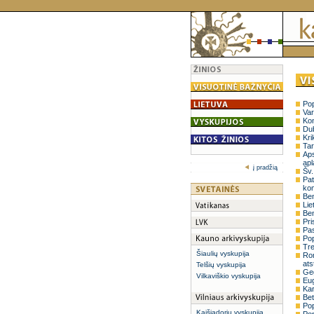
Pop
Var
Kon
Dub
Kri
Tar
Aps
apl
į pradžią
Šv.
Pat
ko
Ben
Lie
Ben
Pri
Pa
Pop
Tre
Šiaulių vyskupija
Rom
ats
Telšių vyskupija
Ge
Vilkaviškio vyskupija
Eug
Kar
Bet
Pop
Kaišiadorių vyskupija