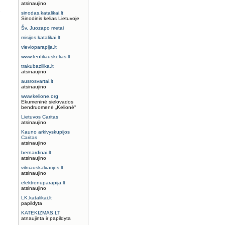
atsinaujino
s
sinodas.katalikai.lt
Sinodinis kelias Lietuvoje
Šv. Juozapo metai
misijos.katalikai.lt
vievioparapija.lt
www.teofiliauskelias.lt
trakubazilika.lt
atsinaujino
ausrosvartai.lt
atsinaujino
www.kelione.org
Ekumeninė sielovados
bendruomenė „Kelionė“
Lietuvos Caritas
atsinaujino
Kauno arkivyskupijos
Caritas
atsinaujino
bernardinai.lt
atsinaujino
vilniauskalvarijos.lt
atsinaujino
elektrenuparapija.lt
atsinaujino
LK.katalikai.lt
papildyta
KATEKIZMAS.LT
atnaujinta ir papildyta