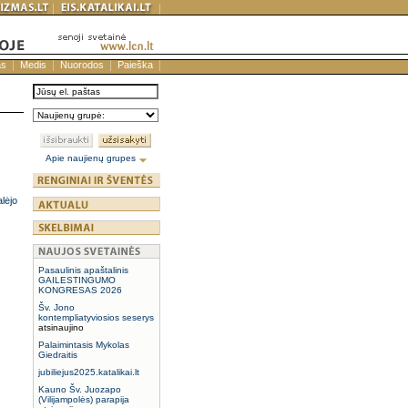
as
Medis
Nuorodos
Paieška
Apie naujienų grupes
lėjo
Pasaulinis apaštalinis
GAILESTINGUMO
KONGRESAS 2026
Šv. Jono
kontempliatyviosios seserys
atsinaujino
Palaimintasis Mykolas
Giedraitis
jubiliejus2025.katalikai.lt
Kauno Šv. Juozapo
(Vilijampolės) parapija