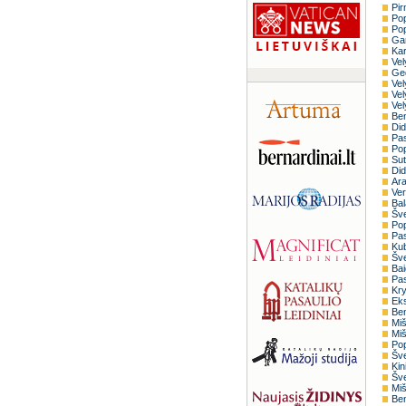
Pir
Pop
Pop
Gar
Kar
Vel
Ged
Vel
Vel
Vel
Ben
Did
Pas
Pop
Sut
Did
Ara
Ver
Bal
Šve
Pop
Pas
Kub
Šve
Bai
Pas
Kry
Eks
Ben
Miš
Miš
Pop
Šve
Kin
Šve
Miš
Ben