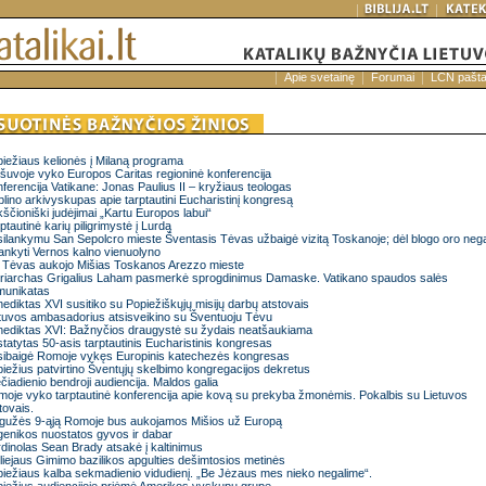
Apie svetainę
Forumai
LCN pašt
iežiaus kelionės į Milaną programa
šuvoje vyko Europos Caritas regioninė konferencija
ferencija Vatikane: Jonas Paulius II – kryžiaus teologas
lino arkivyskupas apie tarptautini Eucharistinį kongresą
kščioniški judėjimai „Kartu Europos labui“
ptautinė karių piligrimystė į Lurdą
ilankymu San Sepolcro mieste Šventasis Tėvas užbaigė vizitą Toskanoje; dėl blogo oro nega
ankyti Vernos kalno vienuolyno
 Tėvas aukojo Mišias Toskanos Arezzo mieste
riarchas Grigalius Laham pasmerkė sprogdinimus Damaske. Vatikano spaudos salės
munikatas
ediktas XVI susitiko su Popiežiškųjų misijų darbų atstovais
tuvos ambasadorius atsisveikino su Šventuoju Tėvu
ediktas XVI: Bažnyčios draugystė su žydais neatšaukiama
statytas 50-asis tarptautinis Eucharistinis kongresas
sibaigė Romoje vykęs Europinis katechezės kongresas
iežius patvirtino Šventųjų skelbimo kongregacijos dekretus
čiadienio bendroji audiencija. Maldos galia
oje vyko tarptautinė konferencija apie kovą su prekyba žmonėmis. Pokalbis su Lietuvos
tovais.
gužės 9-ąją Romoje bus aukojamos Mišios už Europą
enikos nuostatos gyvos ir dabar
dinolas Sean Brady atsakė į kaltinimus
liejaus Gimimo bazilikos apgulties dešimtosios metinės
iežiaus kalba sekmadienio vidudienį. „Be Jėzaus mes nieko negalime“.