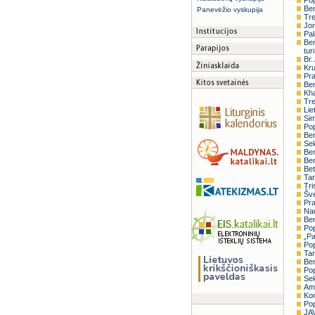
Pop
Ben
Panevėžio vyskupija
Tre
Jon
Pal
Ben
tur
Br.
Kru
Pra
Ben
Kha
Tre
Lie
Sim
Pop
Ben
Sek
Ben
Ben
Bet
Tar
Tri
Šve
Pra
Nau
Ben
Pop
„Pa
Pop
Tar
Ben
Pop
Sek
Ame
Kon
Pop
JAV