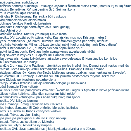
moji popiežiaus audioknyga
iežiaus bendroji audiencija. Prisikėlęs Jėzaus ir šiandien ateina į mūsų namus ir į mūsų širdi
iežius Benediktas XVI pašventino Švč. Šeimos ikoną
sūs vokiečiai apie Popiežių
dinolas R. Etchegaray. Ką reiškia būti vyskupu
ykų pirmadienio vidudienio malda
ulingos Velykos Kardinolų kolegijoje
ykų naktį Honkonge pakrikštyta 3500 suaugusiųjų
ykų Urbi et orbi
yknakčio Mišios. Kristus yra naujoji Dievo diena
edikto XVI žodžiai po Kryžiaus kelio. Kas atskirs mus nuo Kristaus meilės?
ysis Penktadienis. „Aš buvau numiręs, bet štai esu gyvas per amžių amžius”
kutinės Vakarienės Mišios. „Jėzus žengia į naktį, kad prasidėtų nauja Dievo diena“
iežius Benediktas XVI: „Kunigas niekada nepriklauso sau“
uoktiniai Zanzucchi: Kryžiaus kelio apmąstymas atveria duris vilčiai
žioji savaitė ir Velykos su Popiežiumi. Pamaldų tvarka
bų pavasaris: Koptai krikščionys atšaukė savo delegatus iš Konstitucijos komisijos
bų sekmadienis Jeruzalėje
andžio 2 d. - pal. Jono Pauliaus II žemiškos mirties ir užgimimo Dangui septintosios metinės
ntasis Tėvas aukojo Verbų sekmadienio Mišias. Prasidėjo Didžioji savaitė.
iežiaus laiškas šv. Klaros Asyžietės jubiliejaus proga. „Laikas nesumenkina jos žavesio“.
iruošimai PJD Brazilijoje. Pokalbis su LVK jaunimo pastoracijos tarybos sekretore
oje Didysis penktadienis nedarbo diena
ntojo Sosto ir Izraelio Didžiojo rabinato delegacijų susitikimas
gėsi Šventojo Tėvo kelionė
kutinis Gavėnios pamokslas Vatikane: Šventasis Grigalius Nysietis ir Dievo pažinimo kelias
žiaus kelias kalėjime. „Šiandien su manimi būsi rojuje“
komunikuoti keturi vyskupais apsišaukę buvę bazilijonai
edikto XVI laiškas jaunimui
ios Havanoje: Žmogui reikia tiesos ir laisvės
ios Kubos Santjage. El Cobre Meilės Mergelės jubiliejus
iežius susitiko su Kubos valstybės vadovu
ntasis Tėvas atvyko į Kubą
ijos policijos pareigūnai sudaužė kunigo antkapį
ntasis Tėvas atsisveikino su Meksika
parai su Lotynų Amerikos vyskupais
ediktas XVI: tikras pamaldumas į Mariją visada priartina prie Jėzaus