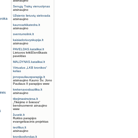
atsinaujino
Senųjų Trakų vienuolynas
atsinaujino
Užsienio lietuvių sielovada
ąvoka
atsinaujino
kaunoarkikatedra.lt
atsinaujino
sventumolink.lt
kaisiadoriuvyskupija.lt
atsinaujino
PAVELDAS.katalikai.lt
Lietuvos krikščioniškasis
paveldas
MALDYNAS.katalikai.lt
Virtualus „LKB kronikos“
kelias
jonopauliausparapija.lt
atsinaujino Kauno Šv. Jono
Pauliaus II parapijos www
krekenavosbazilika.lt
tinės
atsinaujino
tikejimasirsviesa.lt
„Tikėjimo ir šviesos“
bendruomenė atnaujino
www
i
žuvelė.lt
Ruklos parapijos
evangelizacinis projektas
teofilius.lt
atsinaujino
kronikosfondas.lt