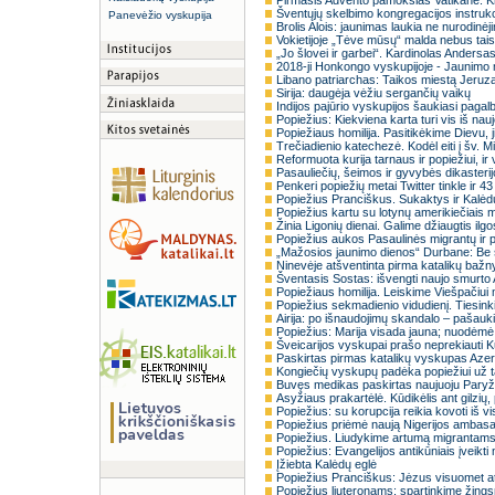
Pirmasis Advento pamokslas Vatikane: K
Šventųjų skelbimo kongregacijos instrukcij
Panevėžio vyskupija
Brolis Alois: jaunimas laukia ne nurodinėj
Vokietijoje „Tėve mūsų“ malda nebus ta
„Jo šlovei ir garbei“. Kardinolas Andersa
2018-ji Honkongo vyskupijoje - Jaunimo 
Libano patriarchas: Taikos miestą Jeruz
Sirija: daugėja vėžiu sergančių vaikų
Indijos pajūrio vyskupijos šaukiasi pagal
Popiežius: Kiekviena karta turi vis iš na
Popiežiaus homilija. Pasitikėkime Dievu, j
Trečiadienio katechezė. Kodėl eiti į šv. 
Reformuota kurija tarnaus ir popiežiui, i
Pasauliečių, šeimos ir gyvybės dikasterij
Penkeri popiežių metai Twitter tinkle ir 43
Popiežius Pranciškus. Sukaktys ir Kalė
Popiežius kartu su lotynų amerikiečiais
Žinia Ligonių dienai. Galime džiaugtis ilgo
Popiežius aukos Pasaulinės migrantų ir 
„Mažosios jaunimo dienos“ Durbane: Be
Ninevėje atšventinta pirma katalikų bažn
Šventasis Sostas: išvengti naujo smurto
Popiežiaus homilija. Leiskime Viešpačiui
Popiežius sekmadienio vidudienį. Tiesin
Airija: po išnaudojimų skandalo – paša
Popiežius: Marija visada jauna; nuodėm
Šveicarijos vyskupai prašo neprekiauti K
Paskirtas pirmas katalikų vyskupas Aze
Kongiečių vyskupų padėka popiežiui už 
Buvęs medikas paskirtas naujuoju Paryž
Asyžiaus prakartėlė. Kūdikėlis ant gilzių
Popiežius: su korupcija reikia kovoti iš vi
Popiežius priėmė naują Nigerijos ambasa
Popiežius. Liudykime artumą migrantam
Popiežius: Evangelijos antikūniais įveikti
Įžiebta Kalėdų eglė
Popiežius Pranciškus: Jėzus visuomet a
Popiežius liuteronams: spartinkime žings