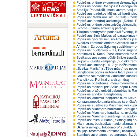
Popiežius priėmė ekumeninę delegaciją i
Popiežius priėmė Bosnijos ir Hercegovin
Brazilija: Pasauliečių metai atvers naujus
Popiežiaus padėkos Mišios už kardinolo
Popiežius: Meldžiuosi už Jeruzalę – žy
Popiežiaus bendroji audiencija. „Dėkoju 
Popiežius priėmė palestiniečių delegaciją
Livorne - pirmoji afrikiečių parapija
Tikėjimo bendrystės pėdsakai šventųjų l
Popiežiaus žinia Maldos už pašaukimus die
Popiežius gedi dėl mirusio Argentinos jėz
Švedijos kardinolo Anderso Arboreliuso 
Afrikos ir Europos Sąjungų susitikime -
Popiežius: nuolankus – tas, kuris sugeb
Kardinolas K. Koch: Plėsti ekumenizmą vy
Sveikatos apsaugos būklė Sirijoje tragiš
Sirijoje – Kalėdų kampanija „nuo ekstremali
Popiežiaus intencija 2017 gruodžio mėn
„Sveika, Marija!“ ir „Tėve mūsų“ su pop
Bangladeše popiežiui įteikta fatva prieš 
I Advento sekmadienio vidudienio susiti
Pranciškus: Rohinjai yra visų mūsų
Popiežius po kelionės: menu gyvenimo i
Popiežius meldėsi prie Salus populi Roma
Popiežius prašo gelbėti pabėgėlius iš Rac
Popiežius atvyko į Bangladešą
Popiežius jaunimui: nebijokite tikėti Diev
Konstantinopolio patriarchatas švenčia A
Popiežius susitiko su Mianmaro vyskupais
Popiežius Mianmaro budistams: drauge sėk
Popiežius Mianmaro katalikams: gydykit
Popiežius Mianmaro sostinėje. Susitaiki
Popiežius: taika kuriama „skirtingumų ch
Mianmaras, budistiškas nacionalizmas ir
Ukraina minėjo „Holodomoro“ sukaktį
Naujojo Testamento vertimas į baltarusių
Stambule atveriamos restauruotos Šv. J