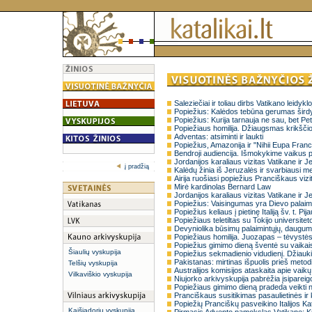
Saleziečiai ir toliau dirbs Vatikano leidykl
Popiežius: Kalėdos tebūna gerumas širdyj
Popiežius: Kurija tarnauja ne sau, bet Pet
Popiežiaus homilija. Džiaugsmas krikščio
Adventas: atsiminti ir laukti
Popiežius, Amazonija ir "Nihii Eupa Franc
Bendroji audiencija. Išmokykime vaikus p
Jordanijos karaliaus vizitas Vatikane ir 
į pradžią
Kalėdų žinia iš Jeruzalės ir svarbiausi me
Airija ruošiasi popiežius Pranciškaus vizit
Mirė kardinolas Bernard Law
Jordanijos karaliaus vizitas Vatikane ir 
Popiežius: Vaisingumas yra Dievo palai
Popiežius keliaus į pietinę Italiją šv. t. P
Popiežiaus teletiltas su Tokijo universitet
Devyniolika būsimų palaimintųjų, dauguma
Popiežiaus homilija. Juozapas – tėvystės
Popiežius gimimo dieną šventė su vaikai
Šiaulių vyskupija
Popiežius sekmadienio vidudienį. Džiau
Pakistanas: mirtinas išpuolis prieš meto
Telšių vyskupija
Australijos komisijos ataskaita apie vaikų
Vilkaviškio vyskupija
Niujorko arkivyskupija pabrėžia įsipareig
Popiežiaus gimimo dieną pradeda veikti n
Pranciškaus susitikimas pasaulietinės ir 
Popiežių Pranciškų pasveikino Italijos Kat
Kaišiadorių vyskupija