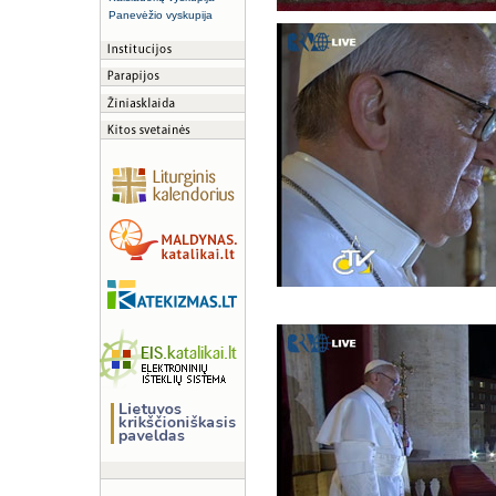
Panevėžio vyskupija