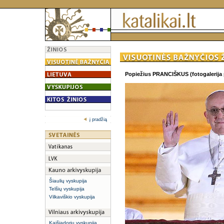
Popiežius PRANCIŠKUS (fotogalerija 
į pradžią
Šiaulių vyskupija
Telšių vyskupija
Vilkaviškio vyskupija
Kaišiadorių vyskupija