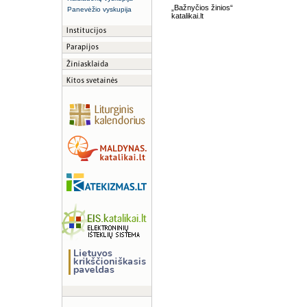
„Bažnyčios žinios“
Panevėžio vyskupija
katalikai.lt