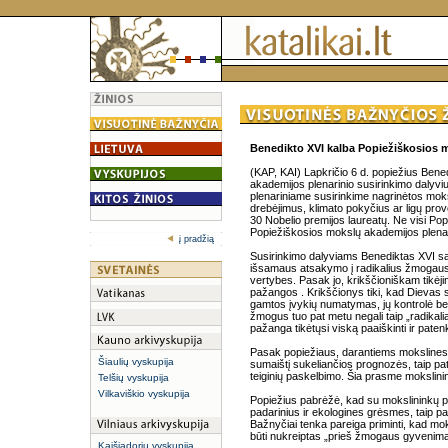
Benedikto XVI kalba Popiežiškosios 
(KAP, KAI) Lapkričio 6 d. popiežius Bene
akademijos plenarinio susirinkimo dalyviu
plenariniame susirinkime nagrinėtos mo
drebėjimus, klimato pokyčius ar ligų pro
30 Nobelio premijos laureatų. Ne visi Pop
Popiežiškosios mokslų akademijos plenar
į pradžią
Susirinkimo dalyviams Benediktas XVI sak
išsamaus atsakymo į radikalius žmogaus 
vertybes. Pasak jo, krikščioniškam tikėji
pažangos . Krikščionys tiki, kad Dievas 
gamtos įvykių numatymas, jų kontrolė bei
žmogus tuo pat metu negali taip „radikali
pažanga tikėtųsi viską paaiškinti ir paten
Pasak popiežiaus, darantiems mokslines
Šiaulių vyskupija
sumaištį sukeliančios prognozės, taip pa
teiginių paskelbimo. Šia prasme moksli
Telšių vyskupija
Vilkaviškio vyskupija
Popiežius pabrėžė, kad su mokslininkų pa
padarinius ir ekologines grėsmes, taip pa
Bažnyčiai tenka pareiga priminti, kad mo
būti nukreiptas „prieš žmogaus gyvenimą
Kaišiadorių vyskupija