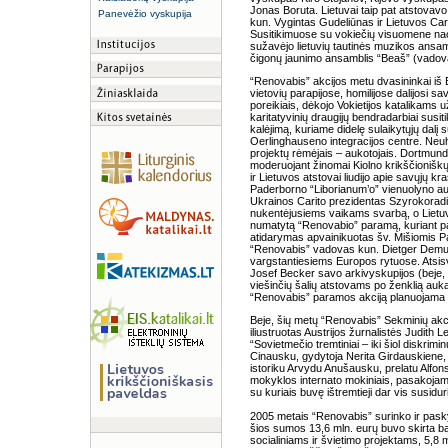
Jonas Boruta. Lietuvai taip pat atstovavo
Panevėžio vyskupija
kun. Vygintas Gudeliūnas ir Lietuvos Car
Susitikimuose su vokiečių visuomene naci
sužavėjo lietuvių tautinės muzikos ansam
čigonų jaunimo ansamblis “Beaš” (vadova
“Renovabis” akcijos metu dvasininkai iš 
vietovių parapijose, homilijose dalijosi s
poreikiais, dėkojo Vokietijos katalikams 
karitatyvinių draugijų bendradarbiai susi
kalėjimą, kuriame didelę sulaikytųjų dalį
Oerlinghauseno integracijos centre. Neu
projektų rėmėjais – aukotojais. Dortmun
moderuojant žinomai Kiolno krikščioniškų
ir Lietuvos atstovai liudijo apie savųjų kra
Paderborno “Liborianum’o” vienuolyno aulo
Ukrainos Carito prezidentas Szyrokoradi
nukentėjusiems vaikams svarbą, o Lietuvo
numatytą “Renovabio” paramą, kuriant pa
atidarymas apvainikuotas šv. Mišiomis P
“Renovabis” vadovas kun. Dietger Demuth
vargstantiesiems Europos rytuose. Atsi
Josef Becker savo arkivyskupijos (beje, 
viešinčių šalių atstovams po ženklią auką s
“Renovabis” paramos akciją planuojama u
Beje, šių metų “Renovabis” Sekminių akcij
iliustruotas Austrijos žurnalistės Judith 
“Sovietmečio tremtiniai – iki šiol diskrimi
Cinausku, gydytoja Nerita Girdauskiene, 
istoriku Arvydu Anušausku, prelatu Alfon
mokyklos internato mokiniais, pasakoja
su kuriais buvę ištremtieji dar vis susidur
2005 metais “Renovabis” surinko ir pask
šios sumos 13,6 mln. eurų buvo skirta b
socialiniams ir švietimo projektams, 5,8 