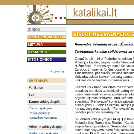
Renovabis
Sekminių akcija „Užmiršti.
Tarptautinis katalikų solidarumas su 
Gegužės 10 – 14 d. Paderborno mieste (Ši
Vokietijos katalikų šalpos fondo “Renova
“Užmirštieji...Europos rytuose.” Šis Voki
Europos žmonėmis fondas dosniai remia si
į pradžią
žiniasklaidos, pasauliečių veiklos skatin
išsivadavusiose šalyse (paramą gauna tai
veikiančios bažnytinės organizacijos).
Kasmet vis kitame Vokietijos mieste sur
pagalbos poreikius ateistinių diktatūrų e
visuomenę konkrečiomis aukomis išreikšti
organizuojamos rinkliavos, kurių lėšomis v
specialios “Renovabio” komisijos pripaži
atsinaujinimui. Į tokias Sekminių akcijas
Šiaulių vyskupija
karitatyvinių organizacijų, “Renovabis” pa
padėtį ir paramos reikalingumą.
Telšių vyskupija
Vilkaviškio vyskupija
Ši Sekminių akcija yra jau 14-oji. Į ją buv
Makedonijos, Rumunijos, Rusijos (Karaliau
šalpos bendrijų atstovai. “Renovabio” or
miestuose dalyvavo, savo šalių sielovadi
Kaišiadorių vyskupija
vyskupas Kiro Stojanov, Kijevo vyskupas