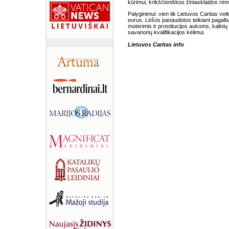
kūrimui, krikščioniškos žiniasklaidos rėmi
Palyginimui: vien tik Lietuvos Caritas v
eurus. Lėšos panaudotos teikiant pagal
moterimis ir prostitucijos aukoms, kalinių 
savanorių kvalifikacijos kėlimui.
Lietuvos Caritas info