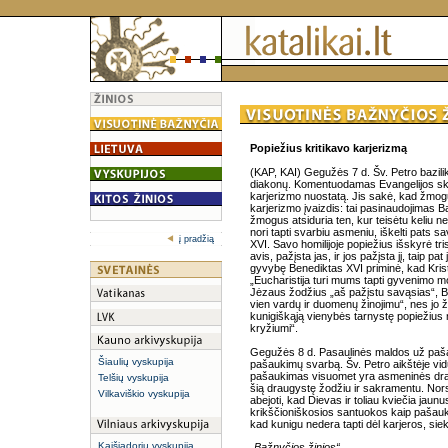
Popiežius kritikavo karjerizmą
(KAP, KAI) Gegužės 7 d. Šv. Petro bazili
diakonų. Komentuodamas Evangelijos skai
karjerizmo nuostatą. Jis sakė, kad žmoguj
karjerizmo įvaizdis: tai pasinaudojimas 
žmogus atsiduria ten, kur teisėtu keliu n
nori tapti svarbiu asmeniu, iškelti pats s
į pradžią
XVI. Savo homilijoje popiežius išskyrė tr
avis, pažįsta jas, ir jos pažįsta jį, taip 
gyvybę Benediktas XVI priminė, kad Krist
„Eucharistija turi mums tapti gyvenimo
Jėzaus žodžius „aš pažįstu savąsias“, Be
vien vardų ir duomenų žinojimu“, nes jo ži
kunigiškąją vienybės tarnystę popiežiu
kryžiumi“.
Gegužės 8 d. Pasaulinės maldos už paš
Šiaulių vyskupija
pašaukimų svarbą. Šv. Petro aikštėje vi
pašaukimas visuomet yra asmeninės drau
Telšių vyskupija
šią draugystę žodžiu ir sakramentu. Nors
Vilkaviškio vyskupija
abejoti, kad Dievas ir toliau kviečia jau
krikščioniškosios santuokos kaip pašauk
kad kunigu nedera tapti dėl karjeros, siek
Kaišiadorių vyskupija
„Bažnyčios žinios“