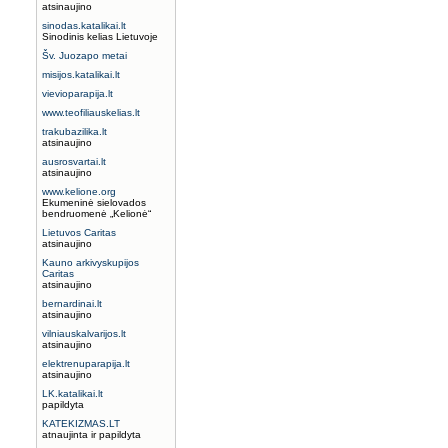
atsinaujino
sinodas.katalikai.lt
Sinodinis kelias Lietuvoje
Šv. Juozapo metai
misijos.katalikai.lt
vievioparapija.lt
www.teofiliauskelias.lt
trakubazilika.lt
atsinaujino
ausrosvartai.lt
atsinaujino
www.kelione.org
Ekumeninė sielovados
bendruomenė „Kelionė“
Lietuvos Caritas
atsinaujino
Kauno arkivyskupijos
Caritas
atsinaujino
bernardinai.lt
atsinaujino
vilniauskalvarijos.lt
atsinaujino
elektrenuparapija.lt
atsinaujino
LK.katalikai.lt
papildyta
KATEKIZMAS.LT
atnaujinta ir papildyta