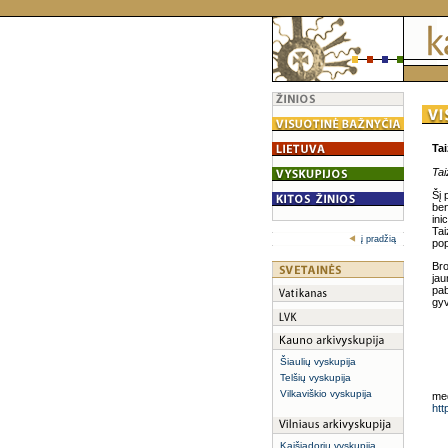
Tai
Tai
Šį 
ben
ini
Tai
į pradžią
pop
Bro
jau
pab
gyv
Šiaulių vyskupija
Telšių vyskupija
Vilkaviškio vyskupija
med
htt
Kaišiadorių vyskupija