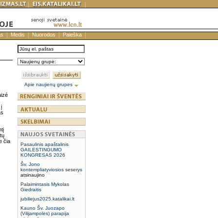
as
Medis
Nuorodos
Paieška
Apie naujienų grupes
aizé
į
as
tį
tų
e čia
Pasaulinis apaštalinis
GAILESTINGUMO
KONGRESAS 2026
Šv. Jono
kontempliatyviosios seserys
atsinaujino
Palaimintasis Mykolas
Giedraitis
jubiliejus2025.katalikai.lt
Kauno Šv. Juozapo
(Vilijampolės) parapija