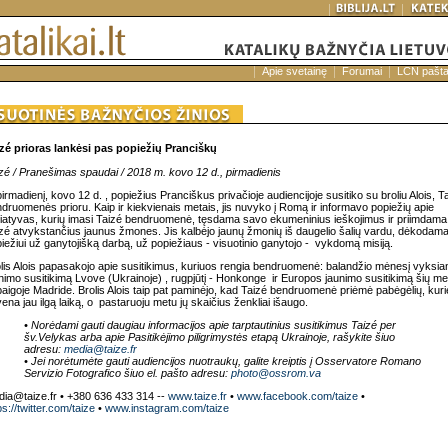
Apie svetainę
Forumai
LCN pašt
zé prioras lankėsi pas popiežių Pranciškų
zé / Pranešimas spaudai / 2018 m. kovo 12 d., pirmadienis
pirmadienį, kovo 12 d. , popiežius Pranciškus privačioje audiencijoje susitiko su broliu Alois, T
druomenės prioru. Kaip ir kiekvienais metais, jis nuvyko į Romą ir informavo popiežių apie
ciatyvas, kurių imasi Taizé bendruomenė, tęsdama savo ekumeninius ieškojimus ir priimdama 
zé atvykstančius jaunus žmones. Jis kalbėjo jaunų žmonių iš daugelio šalių vardu, dėkodam
iežiui už ganytojišką darbą, už popiežiaus - visuotinio ganytojo - vykdomą misiją.
lis Alois papasakojo apie susitikimus, kuriuos rengia bendruomenė: balandžio mėnesį vyksian
nimo susitikimą Lvove (Ukrainoje) , rugpjūtį - Honkonge ir Europos jaunimo susitikimą šių me
aigoje Madride. Brolis Alois taip pat paminėjo, kad Taizé bendruomenė priėmė pabėgėlių, kuri
ena jau ilgą laiką, o pastaruoju metu jų skaičius ženkliai išaugo.
• Norėdami gauti daugiau informacijos apie tarptautinius susitikimus Taizé per
šv.Velykas arba apie Pasitikėjimo piligrimystės etapą Ukrainoje, rašykite šiuo
adresu:
media@taize.fr
• Jei norėtumėte gauti audiencijos nuotraukų, galite kreiptis į Osservatore Romano
Servizio Fotografico šiuo el. pašto adresu:
photo@ossrom.va
ia@taize.fr • +380 636 433 314 --
www.taize.fr
•
www.facebook.com/taize
•
ps://twitter.com/taize
•
www.instagram.com/taize