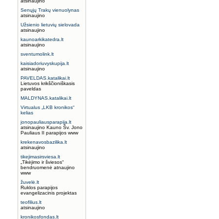
atsinaujino
Senųjų Trakų vienuolynas
atsinaujino
Užsienio lietuvių sielovada
atsinaujino
kaunoarkikatedra.lt
atsinaujino
sventumolink.lt
kaisiadoriuvyskupija.lt
atsinaujino
PAVELDAS.katalikai.lt
Lietuvos krikščioniškasis
paveldas
MALDYNAS.katalikai.lt
Virtualus „LKB kronikos“
kelias
jonopauliausparapija.lt
atsinaujino Kauno Šv. Jono
Pauliaus II parapijos www
krekenavosbazilika.lt
atsinaujino
tikejimasirsviesa.lt
„Tikėjimo ir šviesos“
bendruomenė atnaujino
www
žuvelė.lt
Ruklos parapijos
evangelizacinis projektas
teofilius.lt
atsinaujino
kronikosfondas.lt