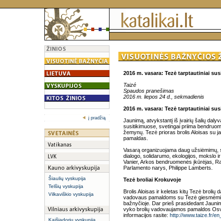
2016 m. vasara: Tezė tarptautiniai sus
Taizé
Spaudos pranešimas
2016 m. liepos 24 d., sekmadienis
2016 m. vasara: Tezė tarptautiniai sus
į pradžią
Jaunimą, atvykstantį iš įvairių šalių dal
susitikimuose, svetingai priima bendruom
žemynų. Tezė prioras brolis Aloisas su ja
pamaldas.
Vasarą organizuojama daug užsiėmimų, ski
dialogo, solidarumo, ekologijos, mokslo i
Vanier, Arkos bendruomenės įkūrėjas, Ra
Parlamento narys, Philippe Lamberts.
Šiaulių vyskupija
Tezė broliai Krokuvoje
Telšių vyskupija
Brolis Aloisas ir keletas kitų Tezė brolių
Vilkaviškio vyskupija
vadovaus pamaldoms su Tezė giesmėmis, 
bažnyčioje. Dar prieš prasidedant Jauni
vyko brolių vadovaujamos pamaldos Osve
informacijos rasite:
http://www.taize.fr/en
Kaišiadorių vyskupija