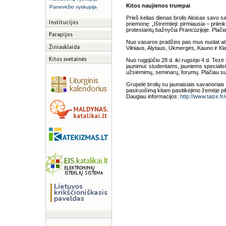
Kitos naujienos trumpai
Panevėžio vyskupija
Prieš kelias dienas brolis Aloisas savo 
priemonę: „Ištremtieji: pirmiausia – priim
protestantų bažnyčia Prancūzijoje. Plačiau
Nuo vasaros pradžios pas mus nuolat atvy
Vilniaus, Alytaus, Ukmergės, Kauno ir Kl
Nuo rugpjūčio 28 d. iki rugsėjo 4 d. Tez
jaunimui: studentams, jauniems speciali
užsiėmimų, seminarų, forumų. Plačiau suži
Grupelė brolių su jaunaisiais savanoriais
pasiruošimą kitam pasitikėjimo žemėje pil
Daugiau informacijos:
http://www.taize.fr