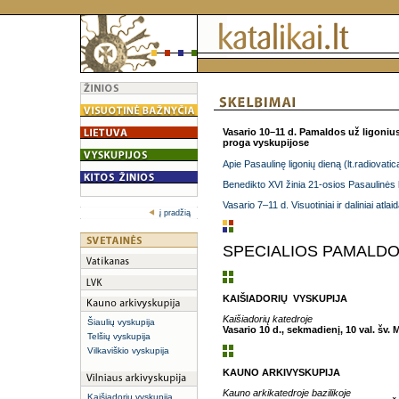
Vasario 10–11 d. Pamaldos už ligonius
proga vyskupijose
Apie Pasaulinę ligonių dieną (lt.radiovati
Benedikto XVI žinia 21-osios Pasaulinės l
Vasario 7–11 d. Visuotiniai ir daliniai atl
į pradžią
SPECIALIOS PAMALDO
KAIŠIADORIŲ VYSKUPIJA
Kaišiadorių katedroje
Šiaulių vyskupija
Vasario 10 d., sekmadienį, 10 val.
šv. 
Telšių vyskupija
Vilkaviškio vyskupija
KAUNO ARKIVYSKUPIJA
Kauno arkikatedroje bazilikoje
Kaišiadorių vyskupija