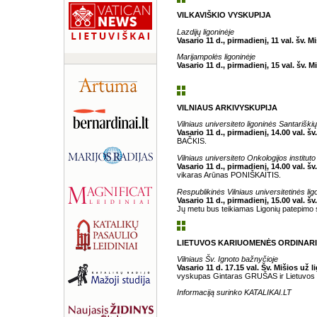
VILKAVIŠKIO VYSKUPIJA
Lazdijų ligoninėje
Vasario 11 d., pirmadienį, 11 val. šv. M
Marijampolės ligoninėje
Vasario 11 d., pirmadienį, 15 val. šv. M
VILNIAUS ARKIVYSKUPIJA
Vilniaus universiteto ligoninės Santariški
Vasario 11 d., pirmadienį, 14.00 val. šv
BAČKIS.
Vilniaus universiteto Onkologijos institu
Vasario 11 d., pirmadienį, 14.00 val. šv
vikaras Arūnas PONIŠKAITIS.
Respublikinės Vilniaus universitetinės lig
Vasario 11 d., pirmadienį, 15.00 val. šv
Jų metu bus teikiamas Ligonių patepimo
LIETUVOS KARIUOMENĖS ORDINAR
Vilniaus Šv. Ignoto bažnyčioje
Vasario 11 d. 17.15 val. Šv. Mišios už
vyskupas Gintaras GRUŠAS ir Lietuvos 
Informaciją surinko KATALIKAI.LT