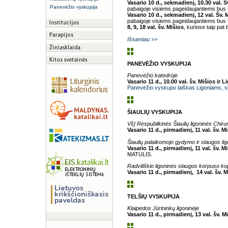
Vasario 10 d., sekmadienį, 10.30 val. Š
Panevėžio vyskupija
pabaigoje visiems pageidaujantiems bus
Vasario 10 d., sekmadienį, 12 val. Šv. 
pabaigoje visiems pageidaujantiems bus
8, 9, 18 val. šv. Mišios
, kuriose taip pa
Išsamiau >>
PANEVĖŽIO VYSKUPIJA
Panevėžio katedroje
Vasario 11 d., 10.00 val. šv. Mišios ir
Panevėžio vyskupo laiškas Ligoniams, s
ŠIAULIŲ VYSKUPIJA
VšĮ Respublikinės Šiaulių ligoninės Chirur
Vasario 11 d., pirmadienį, 11 val. šv. M
Šiaulių palaikomojo gydymo ir slaugos lig
Vasario 11 d., pirmadienį, 11 val. šv. M
MATULIS.
Radviliškio ligoninės slaugos korpuso ko
Vasario 11 d., pirmadienį, 14 val. šv. M
TELŠIŲ VYSKUPIJA
Klaipėdos Jūrininkų ligoninėje
Vasario 11 d., pirmadienį, 13 val. šv. M