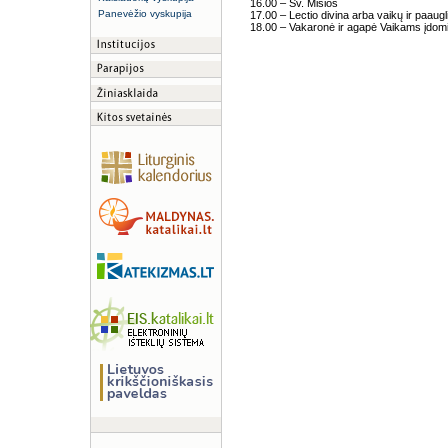
16.00 – Šv. Mišios
Panevėžio vyskupija
17.00 – Lectio divina arba vaikų ir paaugl
18.00 – Vakaronė ir agapė Vaikams įdomi