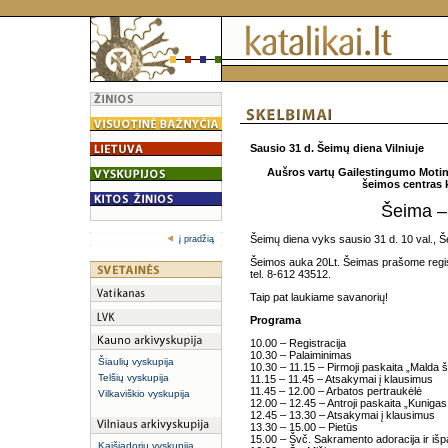
Sausio 31 d. Šeimų diena Vilniuje
Aušros vartų Gailestingumo Motina,
šeimos centras k
Šeima – 
Šeimų diena vyks sausio 31 d. 10 val., Še
į pradžią
Šeimos auka 20Lt. Šeimas prašome regist
tel. 8-612 43512.
Taip pat laukiame savanorių!
Programa
10.00 – Registracija
10.30 – Palaiminimas
Šiaulių vyskupija
10.30 – 11.15 – Pirmoji paskaita „Malda š
Telšių vyskupija
11.15 – 11.45 – Atsakymai į klausimus
11.45 – 12.00 – Arbatos pertraukėlė
Vilkaviškio vyskupija
12.00 – 12.45 – Antroji paskaita „Kunigas
12.45 – 13.30 – Atsakymai į klausimus
13.30 – 15.00 – Pietūs
15.00 – Švč. Sakramento adoracija ir išp
Kaišiadorių vyskupija