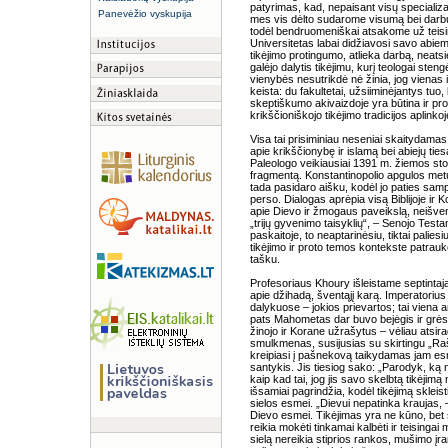
patyrimas, kad, nepaisant visų specializac
Panevėžio vyskupija
mes vis dėlto sudarome visumą bei darbu
todėl bendruomeniškai atsakome už teisin
Universitetas labai didžiavosi savo abiem 
tikėjimo protingumo, atlieka darbą, neat
galėjo dalytis tikėjimu, kurį teologai ste
vienybės nesutrikdė nė žinia, jog vienas
keista: du fakultetai, užsiiminėjantys tuo,
skeptiškumo akivaizdoje yra būtina ir prot
krikščioniškojo tikėjimo tradicijos aplink
Visa tai prisiminiau neseniai skaitydama
apie krikščionybę ir islamą bei abiejų tie
Paleologo veikiausiai 1391 m. žiemos stov
fragmentą. Konstantinopolio apgulos metu
tada pasidaro aišku, kodėl jo paties samp
perso. Dialogas aprėpia visą Biblijoje ir 
apie Dievo ir žmogaus paveikslą, neišven
„trijų gyvenimo taisyklių“, – Senojo Test
paskaitoje, to neaptarinėsiu, tiktai palies
tikėjimo ir proto temos kontekste patrau
tašku.
Profesoriaus Khoury išleistame septintaj
apie džihadą, šventąjį karą. Imperatorius 
dalykuose – jokios prievartos; tai viena an
pats Mahometas dar buvo bejėgis ir grė
žinojo ir Korane užrašytus – vėliau atsir
smulkmenas, susijusias su skirtingu „Rašto 
kreipiasi į pašnekovą taikydamas jam esmi
santykis. Jis tiesiog sako: „Parodyk, ką 
kaip kad tai, jog jis savo skelbtą tikėjimą 
išsamiai pagrindžia, kodėl tikėjimą skleist
sielos esmei. „Dievui nepatinka kraujas, –
Dievo esmei. Tikėjimas yra ne kūno, bet si
reikia mokėti tinkamai kalbėti ir teisingai m
sielą nereikia stiprios rankos, mušimo į