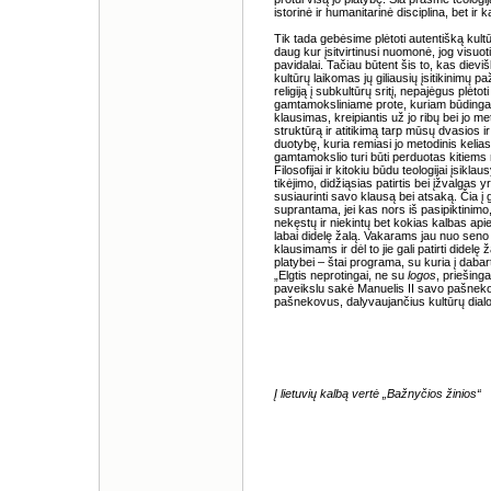
istorinė ir humanitarinė disciplina, bet ir 
Tik tada gebėsime plėtoti autentišką kultū
daug kur įsitvirtinusi nuomonė, jog visuotin
pavidalai. Tačiau būtent šis to, kas dieviš
kultūrų laikomas jų giliausių įsitikinimų 
religiją į subkultūrų sritį, nepajėgus plėto
gamtamoksliniame prote, kuriam būdingas
klausimas, kreipiantis už jo ribų bei jo met
struktūrą ir atitikimą tarp mūsų dvasios i
duotybę, kuria remiasi jo metodinis kelias.
gamtamokslio turi būti perduotas kitiems 
Filosofijai ir kitokiu būdu teologijai įsikl
tikėjimo, didžiąsias patirtis bei įžvalgas y
susiaurinti savo klausą bei atsaką. Čia į
suprantama, jei kas nors iš pasipiktinimo
nekęstų ir niekintų bet kokias kalbas apie b
labai didelę žalą. Vakarams jau nuo seno 
klausimams ir dėl to jie gali patirti didelę 
platybei – štai programa, su kuria į dabarti
„Elgtis neprotingai, ne su
logos
, priešin
paveikslu sakė Manuelis II savo pašnekovu
pašnekovus, dalyvaujančius kultūrų dialoge
Į lietuvių kalbą vertė „Bažnyčios žinios“