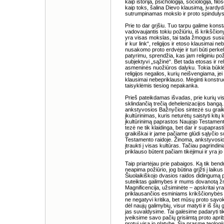
kaip istorija, psichologija, sociologija, f
kaip toks, šalina Dievo klausimą, įvardyd
sutrumpinamas mokslo ir proto spindulys, o
Prie to dar grįšiu. Tuo tarpu galime konsta
vadovaujantis tokiu požiūriu, iš krikščio
yra visas mokslas, tai tada žmogus susia
ir kur link“, religijos ir etoso klausimai
nusakomo proto erdvėje ir turi būti perke
patyrimu, sprendžia, kas jam religiniu požiū
subjektyvi „sąžinė“. Bet tada etosas ir r
asmeninės nuožiūros dalyku. Tokia būklė 
religijos negalios, kurių neišvengiama, jei
klausimai nebepriklauso. Mėginti konstruot
taisyklėmis tiesiog nepakanka.
Prieš pateikdamas išvadas, prie kurių visu
sklindančią trečią dehelenizacijos bangą.
ankstyvosios Bažnyčios sintezė su graiki
įkultūrinimas, kuris neturėtų saistyti kitų 
įkultūrinimą paprastos Naujojo Testamento 
tezė ne tik klaidinga, bet dar ir supapra
graikiškai ir jame pačiame glūdi sąlyčio 
Testamento raidoje. Žinoma, ankstyvosi
įtraukti į visas kultūras. Tačiau pagrindi
priklauso būtent pačiam tikėjimui ir yra jo p
Taip priartėjau prie pabaigos. Ką tik bendr
neapima požiūrio, jog būtina grįžti į laiku
Šiuolaikiškojo dvasios raidos didingumą 
suteiktas galimybes ir mums dovanotą 
Magnificencija, užsiminėte – apskritai yra
priklausančios esminiams krikščionybės
ne negatyvi kritika, bet mūsų proto sąvo
dėl naujų galimybių, visur matyti ir iš ši
jas suvaldysime. Tai galėsime padaryti tik 
įveiksime savo pačių prisiimtą proto aprib
protui visą jo platybę. Šia prasme teologij