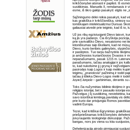
krikščionybei atsirasti ir paplisti. Iš esmės
susitikimas. Manuelis II, remdamasis ir vi
esme, iš tikro galėjo pasakyti: elgtis ne 
Sąžiningumo dėlei reikia pasakyti, kad vėl
kas graikiška ir krikščioniška, sintezę s
tomiškajam intelektualizmui Dunsas Skota
galiausiai atvedė prie teiginio, kad iš to
Už jos ribų egzistuojanti Dievo laisvė, kur
ką jis yra padaręs. Čia išryškėja pozicija, g
prie savivališko Dievo, nesaistomo nei ti
kitoniškumas taip iškeliami, kad nė mūsų
Dievo, kurio beribės galimybės, slypinči
ir paslėptos. Tuo tarpu bažnytinis tikėjima
jo amžinosios kuriančiosios Dvasios ir mū
nepanašumams, pasak 1215 m. Laterano 
panašumams, tačiau analogijai ir jos kalba
to, kad nukelsime jį į gryną ir neįžvelgia
pasirodęs kaip
Logos
ir kaip meilės kup
teigimu, „pranoksta“ pažinimą ir todėl p
tačiau ji išlieka Dievo-Logos meilė ir tod
λογική λατρεία
– garbinimas, derantis su 
Toks čia nužymėtas biblinio tikėjimo ir grai
religijos istorijai, bet ir pasaulio istorij
Pažvelgus į šį susitikimą, nestebėtina, ka
savo istoriškai lemtingą pavidalą vis dėlto
prie kurio dar prisijungia Romos paveldas
vadinti Europa.
Tezei, kad kritiškai išgrynintas graikiška
priešpriešinamas krikščionybės deheleniz
įsivyraujantis teologinėje diskusijoje. Pa
bangas, nors jos viena su kita susijusios, j
Dehelenizacija atrodo pirmiausiai susijus