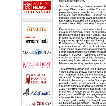
galima grasinti mirtimi...“
Svarbiausias sakinys šioje argumentacijoje
priešinga Dievo esmei. Leidėjas Theodore
įtakoje išaugusiam bizantiečiui šis sa
absoliučiai transcendentinis. Jo valios ne
pacituoja vieną žinomo prancūzų islamolo
Ibn Haznas net pareiškia, kad Dievo nevar
apreikšti tiesą. Jei jis panorėtų, žmogus 
Čia prieiname Dievo sampratai ir konkreči
meta mums tiesioginį iššūkį. Ar tik graikiš
tai galioja visada ir apskritai? Manau, kad 
prasme yra graikiška, ir Biblija besiremi
knygos eilutę, apskritai pirmąją Šventojo
Pradžioje buvo
Logos
. Būtent tokį žodį v
yra protas ir kartu žodis – protas, kuris y
Jonas mums šitaip padovanojo baigiamąjį 
kuriuo apibendrinami visi neretai varginant
ir
Logos
yra Dievas – taip mums sako evan
susitikimas nebuvo atsitiktinis. Pauliaus, 
makedonietį, kuris maldavo: ateik padėk 
bibliniam tikėjimui ir graikų tyrinėjimui sua
Toks artėjimas vienas prie kito ir taip v
vardu, kuriuo šis Dievas išskiriamas iš d
esu“, kaip būtis, mitas atmetamas būdu, gi
degančio krūmo prasidėjęs procesas Sen
krašto ir kulto netekęs Izraelio Dievas p
paprasta, žodžius iš degančio krūmo prat
savotiška apšvieta, drastiškai besireiški
115). Helenizmo epochoje, nepaisant heleni
graikiškos gyvensenos bei jos dievų kulto,
prie to, kas graikiškajame mąstyme geriau
vėlyvojoje išminties literatūroje. Šiandi
vertimas į graikų kalbą – Septuaginta yra
ne itin teigiamai įvertintinas), būtent tai
Apreiškimo istorijos žingsnis, kai šis su