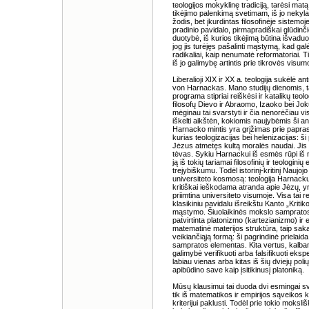
teologijos mokyklinę tradiciją, tarėsi matą
tikėjimo palenkimą svetimam, iš jo nekyl
žodis, bet įkurdintas filosofinėje sistemo
pradinio pavidalo, pirmapradiškai glūdinči
duotybė, iš kurios tikėjimą būtina išvaduo
jog jis turėjęs pašalinti mąstymą, kad gal
radikaliai, kaip nenumatė reformatoriai. Tik
iš jo galimybę artintis prie tikrovės visum
Liberalioji XIX ir XX a. teologija sukėlė a
von Harnackas. Mano studijų dienomis, t
programa stipriai reiškėsi ir katalikų teol
filosofų Dievo ir Abraomo, Izaoko bei Jo
mėginau tai svarstyti ir čia nenorėčiau vi
iškelti aikštėn, kokiomis naujybėmis ši a
Harnacko mintis yra grįžimas prie papra
kurias teologizacijas bei helenizacijas: ši
Jėzus atmetęs kultą moralės naudai. Jis
tėvas. Sykiu Harnackui iš esmės rūpi iš na
ją iš tokių tariamai filosofinių ir teologi
trejybiškumu. Todėl istorinį-kritinį Naujojo
universiteto kosmosą: teologija Harnackui 
kritiškai ieškodama atranda apie Jėzų, yra,
priimtina universiteto visumoje. Visa tai
klasikiniu pavidalu išreikštu Kanto „Kriti
mąstymo. Šiuolaikinės mokslo sampratos 
patvirtinta platonizmo (kartezianizmo) ir 
matematinė materijos struktūra, taip sakan
veikiančiąją formą: ši pagrindinė prielaid
sampratos elementas. Kita vertus, kalb
galimybė verifikuoti arba falsifikuoti ek
labiau vienas arba kitas iš šių dviejų pol
apibūdino save kaip įsitikinusį platoniką.
Mūsų klausimui tai duoda dvi esmingai sv
tik iš matematikos ir empirijos sąveikos k
kriterijui paklusti. Todėl prie tokio mok