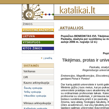
Popiežius BENEDIKTAS XVI. Tikėjimas,
Paskaita, skaityta per susitikimą su 
auloje 2006 m. rugsėjo 12 d.)
Popi
į pradžią
Tikėjimas, protas ir uni
Paskaita, skaity
Regensburgo universite
Eminencijos, Magnificencijos, Ekscelenci
gerbiami Ponai ir Ponios!
Dar kartą pabūti universitete ir turėti ga
Mintimis grįžtu į tuos metus, kai po puik
Šiaulių vyskupija
universitete pradėjau savo akademinę dėst
Telšių vyskupija
su ordinariniais profesoriais laikais. Kat
Vilkaviškio vyskupija
profesoriai su studentais, ir pirmiausia t
būdavo susitinkama prieš ir po paskaitų. Lab
žinoma, tarp abiejų Teologijos fakultet
(
Dies academicus
), kai visų fakultetų pr
tapdavo galimas
universitas
išgyvenimas, 
Kaišiadorių vyskupija