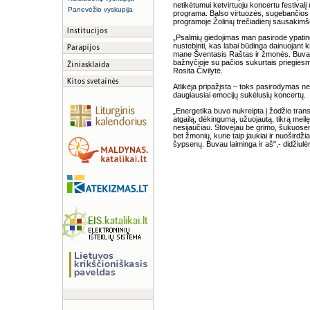
netikėtumui ketvirtuoju koncertu festiva
Panevėžio vyskupija
programa. Balso virtuozės, sugebančios 
programoje Žolinių trečiadienį sausaki
„Psalmių giedojimas man pasirodė ypatingas 
nustebinti, kas labai būdinga dainuojant 
mane Šventasis Raštas ir žmonės. Buvau 
bažnyčioje su pačios sukurtais priegiesmi
Rosita Čivilytė.
Atlikėja pripažįsta – toks pasirodymas neab
daugiausiai emocijų sukėlusių koncertų.
„Energetika buvo nukreipta į žodžio trans
atgailą, dėkingumą, užuojautą, tikrą meil
nesijaučiau. Stovėjau be grimo, šukuoseno
bet žmonių, kurie taip jaukiai ir nuoširdži
šypsenų. Buvau laiminga ir aš",- didžiulė