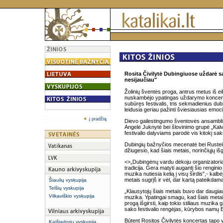
Rosita Čivilytė Dubingiuose uždarė sa
nesijaučiau"
Žolinių šventės proga, antrus metus iš e
nuskambėjo ypatingas uždarymo koncertas
subūręs festivalis, tris sekmadienius du
leidusia geriau pažinti šviesiausias emoc
į pradžią
Dievo gailestingumo šventovės ansamblis
Angelė Juknytė bei šlovinimo grupė „Kal
festivalio dalyviams parodė vis kitokį sak
Dubingių bažnyčios mecenatė bei Rustei
džiugesio, kad šiais metais, norinčiųjų iš
<>„Dubingėnų vardu dėkoju organizatoria
tradicija. Gera matyti augantį šio renginio
muzika nutiesia kelią į visų širdis",- kalbė
metais sugrįš ir vėl, dar kartą pateikda
Šiaulių vyskupija
Telšių vyskupija
„Klausytojų šiais metais buvo dar daugiau n
Vilkaviškio vyskupija
muzika. Ypatingai smagu, kad šiais metai
progą išgirsti, kaip tokio stiliaus muzika 
sako festivalio rengėjas, kūrybos namų 
Būtent Rositos Čivilytės koncertas tapo v
Kaišiadorių vyskupija