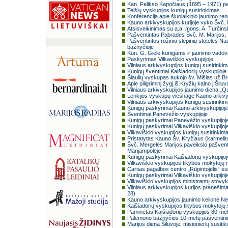
Kan. Felikso Kapočiaus (1895 – 1971) pa
Telšių vyskupijos kunigų susirinkimas
Konferencija apie šiuolaikinio jaunimo r
Kauno arkivyskupijos kurijoje vyko Švč. 
Atsisveikinimas su a.a. mons. A. Turčin
Pašventintas Pabradės Švč. M. Marijos,
Pašventintos rožinio slėpinių stotelės Na
bažnyčioje
Kun. G. Giele kunigams ir jaunimo vadova
Paskyrimas Vilkaviškio vyskupijoje
Vilniaus arkivyskupijos kunigų susirinki
Kunigų šventimai Kaišiadorių vyskupijoje
Šiaulių vyskupas aukojo šv. Mišias už B
Apie piligriminį žygį iš Kryžių kalno į Šiluv
Vilniaus arkivyskupijos jaunimo diena „Q
Lenkijos vyskupų viešnagė Kauno arkivy
Vilniaus arkivyskupijos kunigų susirinki
Kunigų paskyrimai Kauno arkivyskupijoje
Šventimai Panevėžio vyskupijoje
Kunigų paskyrimai Panevėžio vyskupijoj
Kunigų paskyrimai Vilkaviškio vyskupijoj
Vilkaviškio vyskupijos kunigų susirinkim
Pristatytas Kauno Šv. Kryžiaus (karmelit
Švč. Mergelės Marijos paveikslo pašven
Marijampolėje
Kunigų paskyrimai Kaišiadorių vyskupijoj
Vilkaviškio vyskupijos tikybos mokytojų
Caritas pagalbos centro „Rūpintojėlis“ s
Kunigų paskyrimai Vilkaviškio vyskupijoj
Vilkaviškio vyskupijos ministrantų stovy
Vilniaus arkivyskupijos kurijos pranešim
28)
Kauno arkivyskupijos jaunimo kelionė 
Kaišiadorių vyskupijos tikybos mokytojų su
Paminėtas Kaišiadorių vyskupijos 80-met
Palemono bažnyčios 10-metų pašventinim
Marijos diena Šiluvoje: misionierių susiti