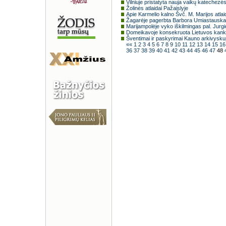
Vilniuje pristatyta nauja vaikų katechez
Žolinės atlaidai Pažaislyje
Apie Karmelio kalno Švč. M. Marijos atla
Žagarėje pagerbta Barbora Umiastauskai
Marijampolėje vyko iškilmingas pal. Jurgi
Domeikavoje konsekruota Lietuvos kank
Šventimai ir paskyrimai Kauno arkivyskup
««
1
2
3
4
5
6
7
8
9
10
11
12
13
14
15
1
36
37
38
39
40
41
42
43
44
45
46
47
48