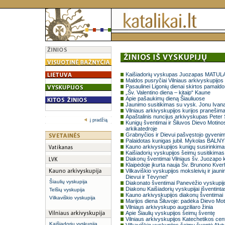
Kaišiadorių vyskupas Juozapas MATULAI
Maldos pusryčiai Vilniaus arkivyskupijos 
Pasaulinei Ligonių dienai skirtos pamaldo
„Šv. Valentino diena – kitaip“ Kaune
Apie pašaukimų dieną Šiauliuose
Jaunimo susitikimas su vysk. Jonu Ivan
Vilniaus arkivyskupijos kurijos pranešim
Apaštalinis nuncijus arkivyskupas Peter
į pradžią
Kunigų šventimai ir Šiluvos Dievo Motin
arkikatedroje
Grabnyčios ir Dievui pašvęstojo gyveni
Palaidotas kunigas jubil. Mykolas BALN
Kauno arkivyskupijos kunigų susirinkima
Kaišiadorių vyskupijos šeimų susitikima
Diakonų šventimai Vilniaus šv. Juozapo k
Klaipėdoje įkurta nauja Šv. Brunono Kverf
Vilkaviškio vyskupijos moksleivių ir jaun
Dievui ir Tėvynei“
Šiaulių vyskupija
Diakonato šventimai Panevėžio vyskupij
Diakonu Kaišiadorių vyskupijai įšventintas
Telšių vyskupija
Kauno arkivyskupijos diakonų šventimai
Vilkaviškio vyskupija
Marijos diena Šiluvoje: padėka Dievo Moti
Vilniaus arkivyskupo augziliaro žinia
Apie Šiaulių vyskupijos šeimų šventę
Vilniaus arkivyskupijos Katechetikos cent
Kaišiadorių vyskupija