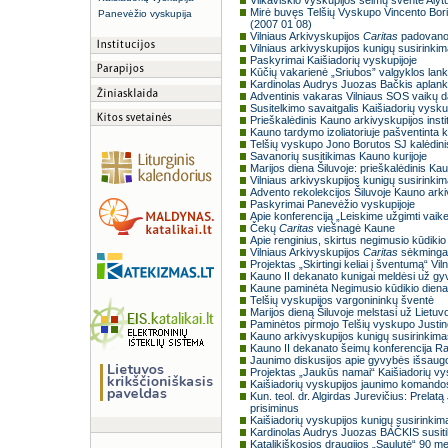
Vilkaviškio vyskupijos šeimų šventė Alyt
Mirė buvęs Telšių Vyskupo Vincento Bori
Panevėžio vyskupija
(2007 01 08)
Vilniaus Arkivyskupijos
Caritas
padovanoj
Vilniaus arkivyskupijos kunigų susirinki
Paskyrimai Kaišiadorių vyskupijoje
Kūčių vakarienė „Sriubos” valgyklos la
Kardinolas Audrys Juozas Bačkis aplankė
Adventinis vakaras Vilniaus SOS vaikų d
Susitelkimo savaitgalis Kaišiadorių vysk
Prieškalėdinis Kauno arkivyskupijos insti
Kauno tardymo izoliatoriuje pašventinta 
Telšių vyskupo Jono Borutos SJ kalėdinis 
Savanorių susitikimas Kauno kurijoje
Marijos diena Šiluvoje: prieškalėdinis Ka
Vilniaus arkivyskupijos kunigų susirinki
Advento rekolekcijos Šiluvoje Kauno arki
Paskyrimai Panevėžio vyskupijoje
Apie konferenciją „Leiskime užgimti vaikel
Čekų
Caritas
viešnagė Kaune
Apie renginius, skirtus negimusio kūdikio 
Vilniaus Arkivyskupijos
Caritas
sėkmingai
Projektas „Skirtingi keliai į šventumą“ Vil
Kauno II dekanato kunigai meldėsi už g
Kaune paminėta Negimusio kūdikio diena
Telšių vyskupijos vargonininkų šventė
Marijos dieną Šiluvoje melstasi už Lietuv
Paminėtos pirmojo Telšių vyskupo Justin
Kauno arkivyskupijos kunigų susirinkima
Kauno II dekanato šeimų konferencija R
Jaunimo diskusijos apie gyvybės išsaug
Projektas „Jaukūs namai“ Kaišiadorių vy
Kaišiadorių vyskupijos jaunimo komandos
Kun. teol. dr. Algirdas Jurevičius: Prelat
prisiminus
Kaišiadorių vyskupijos kunigų susirinkim
Kardinolas Audrys Juozas BAČKIS susiti
Katalikiškosios draugijos „Saulutė“ 90 me