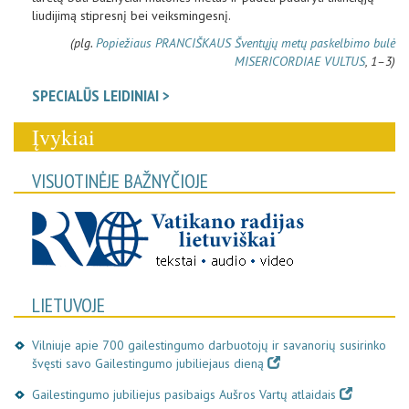
liudijimą stipresnį bei veiksmingesnį.
(plg.
Popiežiaus PRANCIŠKAUS Šventųjų metų paskelbimo bulė
MISERICORDIAE VULTUS
, 1–3)
SPECIALŪS LEIDINIAI >
Įvykiai
VISUOTINĖJE BAŽNYČIOJE
LIETUVOJE
Vilniuje apie 700 gailestingumo darbuotojų ir savanorių susirinko
švęsti savo Gailestingumo jubiliejaus dieną
Gailestingumo jubiliejus pasibaigs Aušros Vartų atlaidais