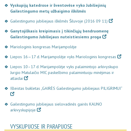
Vyskupijų katedrose ir šventovėse vyko Jubiliejinių
Gailestingumo metų užbaigimo iškilmės
Gailestingumo jubiliejaus iškilmės Šiluvoje (2016 09 11)
Ganytojiškasis kreipimasis į tikinčiųjų bendruomenę
Gailestingumo Jubiliejaus nuteistiesiems proga
Mariologinis kongresas Marijampolėje
Liepos 16—17 d. Marijampolėje vyks Mariologinis kongresas
Liepos 10–17 d. Marijampolėje vyks palaimintojo arkivyskupo
Jurgio Matulaičio MIC paskelbimo palaimintuoju minėjimas ir
atlaidai
Išleistas bukletas „GAIRĖS Gailestingumo jubiliejaus PILIGRIMUI“
Gailestingumo jubiliejaus sielovadinės gairės KAUNO
arkivyskupijoje
VYSKUPIJOSE IR PARAPIJOSE