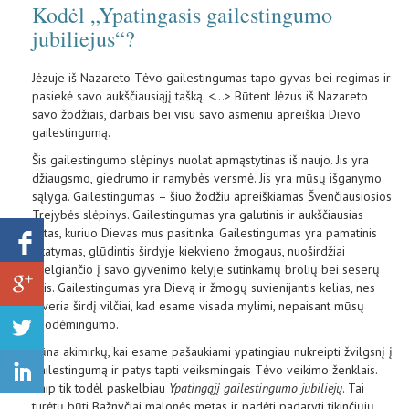
Kodėl „Ypatingasis gailestingumo
jubiliejus“?
Jėzuje iš Nazareto Tėvo gailestingumas tapo gyvas bei regimas ir
pasiekė savo aukščiausiąjį tašką. <...> Būtent Jėzus iš Nazareto
savo žodžiais, darbais bei visu savo asmeniu apreiškia Dievo
gailestingumą.
Šis gailestingumo slėpinys nuolat apmąstytinas iš naujo. Jis yra
džiaugsmo, giedrumo ir ramybės versmė. Jis yra mūsų išganymo
sąlyga. Gailestingumas – šiuo žodžiu apreiškiamas Švenčiausiosios
Trejybės slėpinys. Gailestingumas yra galutinis ir aukščiausias
aktas, kuriuo Dievas mus pasitinka. Gailestingumas yra pamatinis
įstatymas, glūdintis širdyje kiekvieno žmogaus, nuoširdžiai
žvelgiančio į savo gyvenimo kelyje sutinkamų brolių bei seserų
akis. Gailestingumas yra Dievą ir žmogų suvienijantis kelias, nes
atveria širdį vilčiai, kad esame visada mylimi, nepaisant mūsų
nuodėmingumo.
Būna akimirkų, kai esame pašaukiami ypatingiau nukreipti žvilgsnį į
gailestingumą ir patys tapti veiksmingais Tėvo veikimo ženklais.
Kaip tik todėl paskelbiau
Ypatingąjį gailestingumo jubiliejų
. Tai
turėtų būti Bažnyčiai malonės metas ir padėti padaryti tikinčiųjų