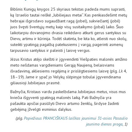
Biblinis Kunigų knygos 25 skyriaus tekstas padeda mums suprasti,
ką Izraelio tautai reiškė „Jubiliejaus metai“. Kas penkiasdešimt metų
hebrajai išgirsdavo sugaudžiant ragą (jobel), sukviečiantį (jobil)
juos švęsti šventųjų metų kaip visų susitaikymo (jobal) laiko. Šiuo
laikotarpiu dovanojimo dvasia reikėdavo atkurti gerus santykius su
Dievu, artimu ir kūrinija. Todėl skatinta, be kita ko, atleisti nuo skolų,
suteikti ypatingą pagalbą patekusiems į vargą, pagerinti asmenų
tarpusavio santykius ir paleisti į laisvę vergus.
Jėzus Kristus atėjo skelbti ir įgyvendinti Viešpaties malonės amžino
meto nešdamas vargdieniams Gerąją Naujieną, belaisviams
išvadavimą, akliesiems regėjimą ir prislėgtiesiems laisvę (plg.
Lk
4,
18–19). Jame ir ypač jo Velykų slėpinyje tobulai įgyvendinama
giliausioji Jubiliejaus prasmė.
Bažnyčia, Kristaus vardu paskelbdama Jubiliejaus metus, visus mus
kviečia išgyventi ypatingą malonės laiką. Pati Bažnyčia yra
pašaukta apsčiai pasiūlyti Dievo artumo ženklų, širdyse žadinti
gebėjimą įžvelgti esminius dalykus.
(plg.
Popiežiaus PRANCIŠKAUS laiškas jaunimui 31-osios Pasaulio
jaunimo dienos proga
, 1)