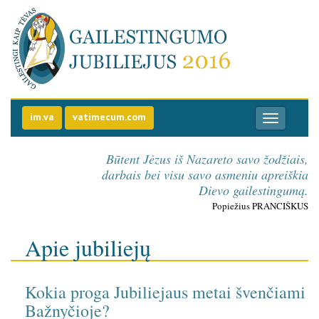
Gailestingumo jubilie
Eiti į pirmą puslapį
im.va
vatimecum.com
Būtent Jėzus iš Nazareto savo žodžiais,
darbais bei visu savo asmeniu apreiškia
Dievo gailestingumą.
Popiežius PRANCIŠKUS
Apie jubiliejų
Kokia proga Jubiliejaus metai švenčiami
Bažnyčioje?