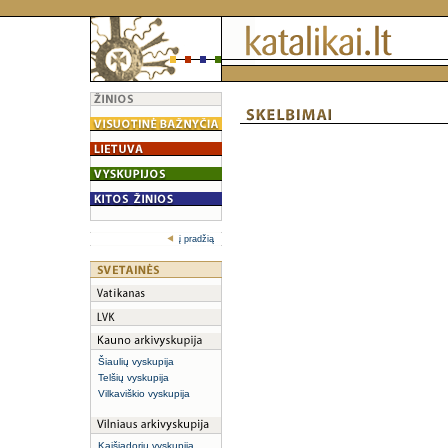
į pradžią
Šiaulių vyskupija
Telšių vyskupija
Vilkaviškio vyskupija
Kaišiadorių vyskupija