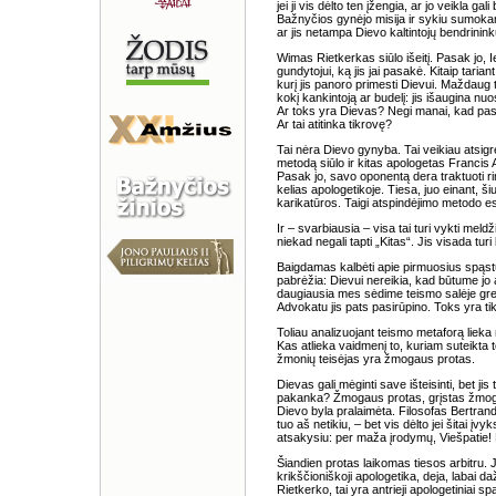
jei ji vis dėlto ten įžengia, ar jo veikla ga
Bažnyčios gynėjo misija ir sykiu sumokam
ar jis netampa Dievo kaltintojų bendrininku
Wimas Rietkerkas siūlo išeitį. Pasak jo, Ie
gundytojui, ką jis jai pasakė. Kitaip taria
kurį jis panoro primesti Dievui. Maždaug 
kokį kankintoją ar budelį: jis išaugina nu
Ar toks yra Dievas? Negi manai, kad pasa
Ar tai atitinka tikrovę?
Tai nėra Dievo gynyba. Tai veikiau atsigręž
metodą siūlo ir kitas apologetas Francis
Pasak jo, savo oponentą dera traktuoti rimta
kelias apologetikoje. Tiesa, juo einant, š
karikatūros. Taigi atspindėjimo metodo es
Ir – svarbiausia – visa tai turi vykti mel
niekad negali tapti „Kitas“. Jis visada tur
Baigdamas kalbėti apie pirmuosius spąstus
pabrėžia: Dievui nereikia, kad būtume jo
daugiausia mes sėdime teismo salėje greta 
Advokatu jis pats pasirūpino. Toks yra t
Toliau analizuojant teismo metaforą liek
Kas atlieka vaidmenį to, kuriam suteikta t
žmonių teisėjas yra žmogaus protas.
Dievas gali mėginti save išteisinti, bet j
pakanka? Žmogaus protas, grįstas žmogišką
Dievo byla pralaimėta. Filosofas Bertrand
tuo aš netikiu, – bet vis dėlto jei šitai įv
atsakysiu: per maža įrodymų, Viešpatie!
Šiandien protas laikomas tiesos arbitru. 
krikščioniškoji apologetika, deja, labai d
Rietkerko, tai yra antrieji apologetiniai spą