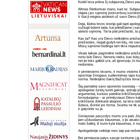
Kodėl Ieva priima šį subjaurotą Dievo pav
Wimas Rietkerkas mano, kad ne. Subjaur
slapta į jos sąmonę įsiskverbusį suvokimą, 
Ir štai ji mėgina atsiteisti už savo Dievo į
Deja, liūdna Ievos istorija gali tapti apo
sužlugti būtent tada, kai įsileidžiame į sa
ateisto sąmonę. Tai ta pati priežastis, ta 
Kas tai? Kas yra Dievo netikėjimo priežas
priežasties, negali gydyti nei kitų, nei s
Mūsų sąmonei būdinga tam tikra nejautra 
Visais laikais pagrindinė netikėjimo prie
noriu būti Dievu. Nenoriu nieko, kas būtų
net jei toks galbūt yra, aš ignoruoju Jo bu
nedomina.
Ir pirmiesiems tėvams, ir mums visiems 
epochoje žmogaus sudievinimas tapo kultū
norma. Netikėjimo šaknį Bažnyčios tėvai 
Šią pamatinę savo oponento nuostatą – ne
apologetas turėtų turėti galvoje, antraip 
argumentai, kuriuos pateikia krikščionyb
formuluojama – ar primityviausi Dievo kalt
krikščionis ištinkanti abejonė, tai tėra 
išdava, išorinė jos forma. Svarbu ne tik ar
ir galynėtis su ja.
Geriausias pavyzdys mums yra pats Jėzu
jam užduodamas klausimas, o jis atsako 
mato šaltinį, iš kurio kyla klausimas, ir nuk
Apologetinėje veikloje mes taip pat neže
Bet pirmiausia patys savyje turėtume į ją t