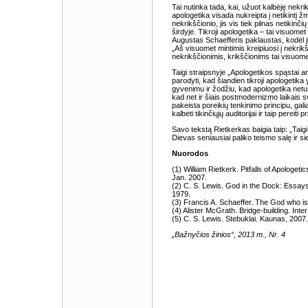
Tai nutinka tada, kai, užuot kalbėję nekrik
apologetika visada nukreipta į netikintį ž
nekrikščionio, jis vis tiek pilnas netiki
širdyje. Tikroji apologetika – tai visuomet
Augustas Schaefferis paklaustas, kodėl j
„Aš visuomet mintimis kreipiuosi į nekrikš
nekrikščionimis, krikščionims tai visuom
Taigi straipsnyje „Apologetikos spąstai 
parodyti, kad šiandien tikroji apologetik
gyvenimu ir žodžiu, kad apologetika netu
kad net ir šiais postmodernizmo laikais sva
pakeista poreikių tenkinimo principu, gal
kalbėti tikinčiųjų auditorijai ir taip pereiti 
Savo tekstą Rietkerkas baigia taip: „Taig
Dievas seniausiai paliko teismo salę ir sie
Nuorodos
(1) William Rietkerk. Pitfalls of Apologet
Jan. 2007.
(2) C. S. Lewis. God in the Dock: Essays
1979.
(3) Francis A. Schaeffer. The God who i
(4) Alister McGrath. Bridge-building. Inte
(5) C. S. Lewis. Stebuklai. Kaunas, 2007
„Bažnyčios žinios“, 2013 m., Nr. 4