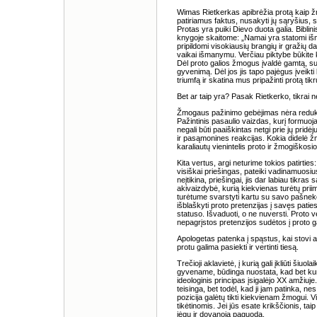
Wimas Rietkerkas apibrėžia protą kaip žm
patiriamus faktus, nusakyti jų sąryšius, s
Protas yra puiki Dievo duota galia. Biblin
knygoje skaitome: „Namai yra statomi išmi
pripildomi visokiausių brangių ir gražių d
vaikai išmanymu. Verčiau piktybe būkite
Dėl proto galios žmogus įvaldė gamtą, s
gyvenimą. Dėl jos jis tapo pajėgus įveikti 
triumfą ir skatina mus pripažinti protą tikr
Bet ar taip yra? Pasak Rietkerko, tikrai n
Žmogaus pažinimo gebėjimas nėra redukuoja
Pažintinis pasaulio vaizdas, kurį formuoja
negali būti paaiškintas netgi prie jų pri
ir pasąmonines reakcijas. Kokia didelė žmo
karaliautų vienintelis proto ir žmogiškosios
Kita vertus, argi neturime tokios patirties
visiškai priešingas, pateiki vadinamuos
neįtikina, priešingai, jis dar labiau tikra
akivaizdybė, kurią kiekvienas turėtų priim
turėtume svarstyti kartu su savo pašnekovu
išblaškyti proto pretenzijas į savęs pati
statuso. Išvaduoti, o ne nuversti. Proto v
nepagrįstos pretenzijos sudėtos į proto ga
Apologetas patenka į spąstus, kai stovi ant
protu galima pasiekti ir vertinti tiesą.
Trečioji aklavietė, į kurią gali įkliūti šiu
gyvename, būdinga nuostata, kad bet kuri
ideologinis principas įsigalėjo XX amžiuje.
teisinga, bet todėl, kad ji jam patinka, nes
pozicija galėtų tikti kiekvienam žmogui. V
tikėtinomis. Jei jūs esate krikščionis, ta
jėgų ir dovanoja paguodą.