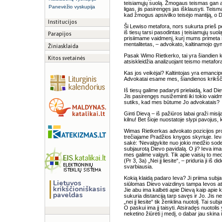
teisiamųjų suolą. Žmogaus teismas gan atl
Panevėžio vyskupija
ligas, jis pasirengęs jas išklausyti. Teis
kad žmogus apsivilko teisėjo mantiją, o D
Ši Lewiso metafora, nors sukurta prieš 
iš tiesų tarsi pasodintas į teisiamųjų su
prisiimame vaidmenį, kurį mums primeta 
mentalitetas, – advokato, kaltinamojo gyn
Pasak Wimo Rietkerko, tai yra šiandien kri
atsiskleidžia analizuojant teismo metafor
Kas jos veikėjai? Kaltintojas yra emanci
Advokatai esame mes, šiandienos krikšč
Iš tiesų galime padaryti prielaidą, kad Di
Jis pasirengęs nusižeminti iki tokio vaidme
sutiks, kad mes būtume Jo advokatais?
Ginti Dievą – iš pažiūros labai graži misi
kilnu! Bet šioje nuostatoje slypi pavojus, 
Wimas Rietkerkas advokato pozicijos prov
trečiajame Pradžios knygos skyriuje. Ieva 
sakė: ‘Nevalgykite nuo jokio medžio sode’
subjaurotą Dievo pavidalą. O ji? Ieva ima
mes galime valgyti. Tik apie vaisių to med
(Pr 3, 3a) „Nei jį liesite“, – priduria ji iš 
svarbiausia.
Kokią klaidą padaro Ieva? Ji priima subja
siūlomas Dievo vaizdinys tampa Ievos at
Jie abu ima kalbėti apie Dievą kaip apie 
sukuria distanciją tarp savęs ir Jo. Jis n
„nei jį liesite“ tik ženklina nuotolį. Tai s
O paskui ima jį taisyti. Atsiradęs nuotolis 
neketino žiūrėti į medį, o dabar jau skina i