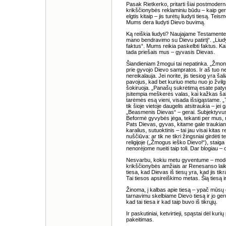
Pasak Rietkerko, pritarti šiai postmoder
krikščionybės reklaminiu būdu – kaip gerą
elgtis kitaip – jis turėtų liudyti tiesą. T
Mums dera liudyti Dievo buvimą.
Ką reiškia liudyti? Naujajame Testamente 
mano bendravimo su Dievu patirtį“. „Liudyt
faktus“. Mums reikia paskelbti faktus. Kai 
tada priešais mus – gyvasis Dievas.
Šiandieniam žmogui tai nepatinka. „Žmon
prie gyvojo Dievo sampratos. Ir aš tuo ne
nereikalauja. Jei norite, jis tiesiog yra š
pavojus, kad bet kuriuo metu nuo jo žvil
šokiruoja. „Panašų sukrėtimą esate patyr
įsitempia meškerės valas, kai kažkas šali
tarėmės esą vieni, visada išsigąstame. „
tik šioje vietoje daugelis atsitraukia – jei 
„Beasmenis Dievas“ – gerai. Subjektyvus 
Beformė gyvybės jėga, tekanti per mus, m
Pats Dievas, gyvas, kitame gale traukianti
karalius, sutuoktinis – tai jau visai kitas
nuščiūva: ar tik ne tikri žingsniai girdėti
religijoje („Žmogus ieško Dievo!“), staig
nenorėjome nueiti taip toli. Dar blogiau – 
Nesvarbu, kokiu metu gyventume – mode
krikščionybės amžiais ar Renesanso laik
tiesa, kad Dievas iš tiesų yra, kad jis ti
Tai tiesos apsireiškimo metas. Šią tiesą ir 
Žinoma, į kalbas apie tiesą – ypač mūsų d
tarnavimu skelbiame Dievo tiesą ir jo ger
kad tai tiesa ir kad taip buvo iš tikrųjų.
Ir paskutiniai, ketvirtieji, spąstai dėl 
pakeitimas.