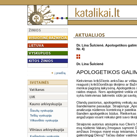
Dr. Lina Šulcienė. Apologetikos gali
Nr. 4)
Dr. Lina Šulcienė
APOLOGETIKOS GALIM
į pradžią
Kiekvienas krikščionis anksčiau ar vėliau 
reaguoti į krikščioniškojo tikėjimo ar Bažn
menkai pagrįstą laikyseną. Apologetikos i
raidos etapus. Nors apologetinė veikla vi
sykiu kiekvienas laikmetis siūlo jai savitą 
Olandų pastorius, apologetinių veikalų 
šiandieniame pasaulyje. Straipsnyje „Apol
analizuoja nūdienos kontekstą ir pateiki
Šiaulių vyskupija
šiandien apologetikos būdus. Rietkerkas n
Telšių vyskupija
angažuojasi esant reikalui ginti savo tikėj
Vilkaviškio vyskupija
Straipsnio autorius atsispiria nuo Clive’o
esą nūdienio Vakarų žmogaus sąmonė Die
amžiaus žmogus manė esąs teisiamas, Diev
gailestingąjį Dievą? Tačiau dabar vaidme
Kaišiadorių vyskupija