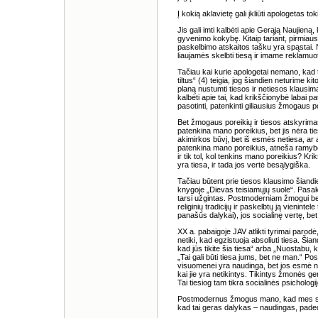
Į kokią aklavietę gali įkliūti apologetas
Jis gali imti kalbėti apie Gerąją Naujieną,
gyvenimo kokybę. Kitaip tariant, pirmiausi
paskelbimo atskaitos tašku yra spąstai. 
liaujamės skelbti tiesą ir imame reklamuo
Tačiau kai kurie apologetai nemano, kad t
tiltus“ (4) teigia, jog šiandien neturime ki
planą nustumti tiesos ir netiesos klausimą
kalbėti apie tai, kad krikščionybė labai pa
pasotinti, patenkinti giliausius žmogaus 
Bet žmogaus poreikių ir tiesos atskyrima
patenkina mano poreikius, bet jis nėra ti
akimirkos būvį, bet iš esmės netiesa, ar aš
patenkina mano poreikius, atneša ramybę
ir tik tol, kol tenkins mano poreikius? Krik
yra tiesa, ir tada jos vertė besąlygiška.
Tačiau būtent prie tiesos klausimo šiandi
knygoje „Dievas teisiamųjų suole“. Pasak j
tarsi užgintas. Postmoderniam žmogui beve
religinių tradicijų ir paskelbtų ją vienintel
panašūs dalykai), jos socialinę vertę, bet
XX a. pabaigoje JAV atlikti tyrimai paro
netiki, kad egzistuoja absoliuti tiesa. Ši
kad jūs tikite šia tiesa“ arba „Nuostabu, 
„Tai gali būti tiesa jums, bet ne man.“ P
visuomenei yra naudinga, bet jos esmė nė
kai jie yra netikintys. Tikintys žmonės ge
Tai tiesiog tam tikra socialinės psichologi
Postmodernus žmogus mano, kad mes skelb
kad tai geras dalykas – naudingas, paded